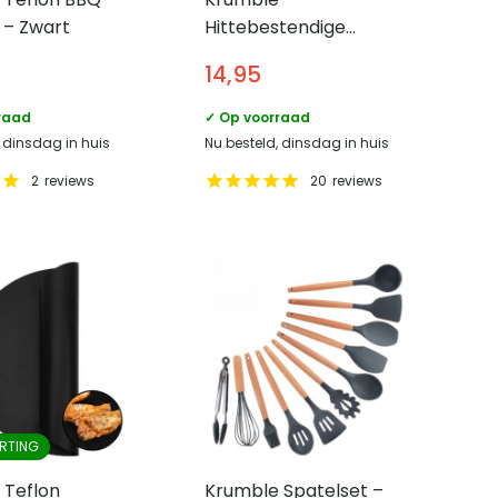
t – Zwart
Hittebestendige
ovenwant – tot 500 ℃
14,95
raad
✓ Op voorraad
, dinsdag in huis
Nu besteld, dinsdag in huis
2
reviews
20
reviews
RTING
 Teflon
Krumble Spatelset –