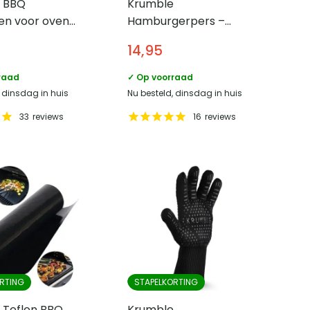
 BBQ
Krumble
en voor oven
Hamburgerpers –
ecue –
Aluminium
14,95
r 38 cm
raad
✓ Op voorraad
, dinsdag in huis
Nu besteld, dinsdag in huis
33
reviews
16
reviews
RTING
STAPELKORTING
 Teflon BBQ
Krumble