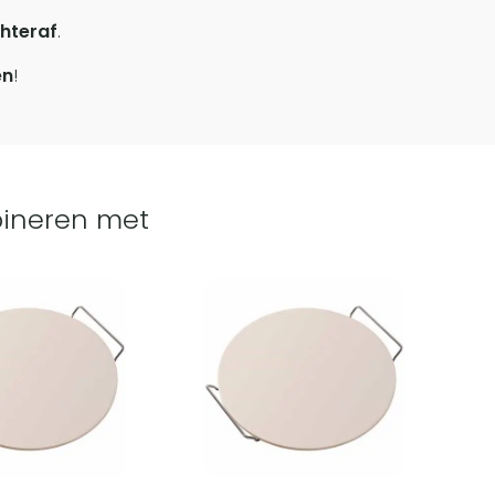
hteraf
.
en
!
ineren met