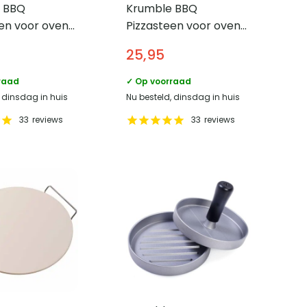
 BBQ
Krumble BBQ
en voor oven
Pizzasteen voor oven
ecue –
en barbecue –
25,95
r 30,5 cm
Diameter 33 cm
raad
✓ Op voorraad
, dinsdag in huis
Nu besteld, dinsdag in huis
33
reviews
33
reviews