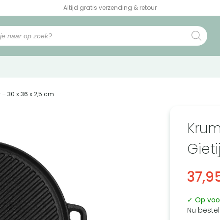
Altijd gratis verzending & retour
r – 30 x 36 x 2,5 cm
Krum
Gieti
37,9
✓ Op voo
Nu bestel