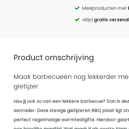
Call
Merkproducten met
Altijd
gratis verzend
to
actions
Product omschrijving
Maak barbecueën nog lekkerder met 
gietijzer
Hou jij ook zo van een lekkere barbecue? Dan is de
aanrader. Deze stevige gietijzeren BBQ plaat ligt 
perfect regelmatige warmteafgifte. Hierdoor gaart
een heerlijke maaltijd. Wat maak jij als eerste klaar