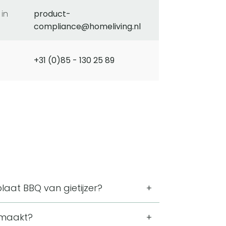
product-
compliance@homeliving.nl
+31 (0)85 - 130 25 89
laat BBQ van gietijzer?
0 cm, een breedte van 36 cm en een
emaakt?