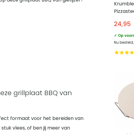
Krumble
Pizzaste
en barb
24,95
Diamete
✓ Op voor
Nu besteld
eze grillplaat BBQ van
rfect formaat voor het bereiden van
 stuk vlees, of ben jij meer van