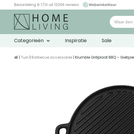
Beoordeling 8.7/10 uit 12066 reviews
WebwinkelKeur
Categorieën
Inspiratie
Sale
|
Tuin
|
Barbecue accessoires
| Krumble Grillplaat BBQ – Gietijze