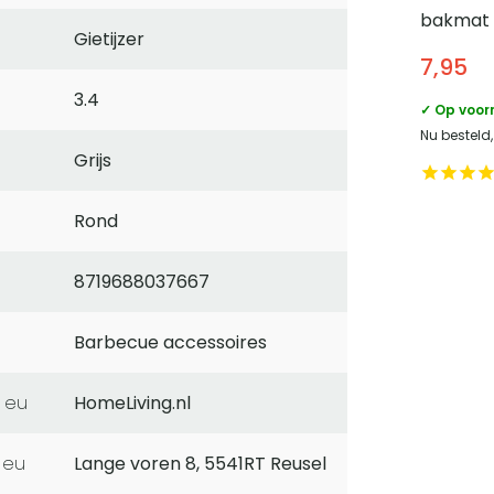
bakmat 
Gietijzer
cm
7,95
3.4
✓ Op voor
Nu besteld
Grijs
Rond
8719688037667
Barbecue accessoires
 eu
HomeLiving.nl
 eu
Lange voren 8, 5541RT Reusel