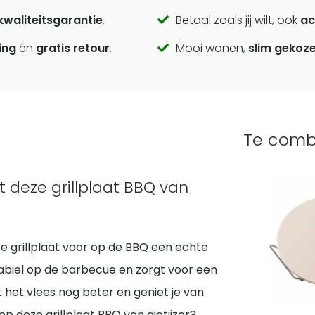
kwaliteitsgarantie
.
Betaal zoals jij wilt, ook
ac
ing
én
gratis retour
.
Mooi wonen,
slim gekoz
Te comb
deze grillplaat BBQ van
ze grillplaat voor op de BBQ een echte
stabiel op de barbecue en zorgt voor een
 het vlees nog beter en geniet je van
 op deze grillplaat BBQ van gietijzer?