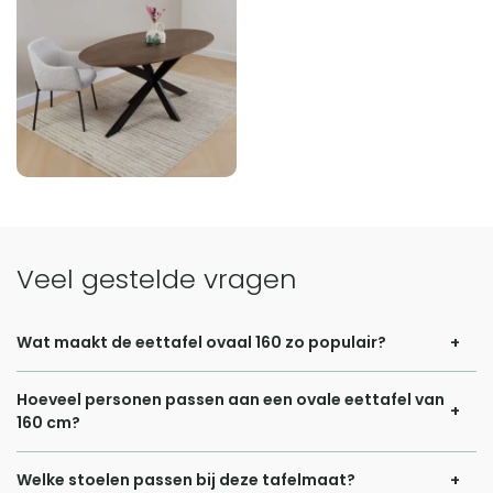
Veel gestelde vragen
Wat maakt de eettafel ovaal 160 zo populair?
De reden dat de eettafel ovaal 160 tegenwoordig zo
Hoeveel personen passen aan een ovale eettafel van
populair is, heeft alles te maken met de combinatie van
160 cm?
stijl en functionaliteit. In moderne Nederlandse woningen,
Een veelgestelde vraag: Vier personen is het maximum
waar de eetruimte vaak wordt gecombineerd met de
Welke stoelen passen bij deze tafelmaat?