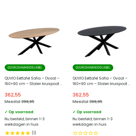
DUURZAAMHEIDSLABEL
DUURZAAMHEIDSLABEL
QUVIO Eettafel Sofia – Ovaal –
QUVIO Eettafel Sofia – Ovaal –
160×90 cm – Stalen kruispoot –
160×90 cm – Stalen kruispoot –
FSC® gecertificeerd
FSC® gecertificeerd
362,55
362,55
mangohout – Naturel
mangohout – Zwart
Meestal
399,95
Meestal
399,95
✓ Op voorraad
✓ Op voorraad
Nu besteld, binnen 1-3
Nu besteld, binnen 1-3
werkdagen in huis
werkdagen in huis
1