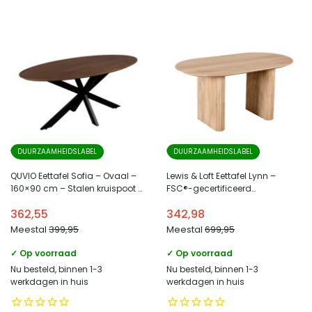
DUURZAAMHEIDSLABEL
DUURZAAMHEIDSLABEL
QUVIO Eettafel Sofia – Ovaal –
Lewis & Loft Eettafel Lynn –
160×90 cm – Stalen kruispoot –
FSC®-gecertificeerd
FSC® gecertificeerd
mangohout – Ovaal – 160×90
362,55
342,98
mangohout – Bruin
cm – Naturel
Meestal
399,95
Meestal
699,95
✓ Op voorraad
✓ Op voorraad
Nu besteld, binnen 1-3
Nu besteld, binnen 1-3
werkdagen in huis
werkdagen in huis