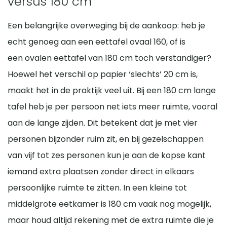
versus 180 cm
bewegen en minder snel ergens tegenaan stoot. Een ovale
tafel en stoelen na te bootsen. Zo zie je precies hoe alles
structureel meer mensen aanschuiven dan is een grotere
tafel vrijwel altijd passen. Voor incidenteel bezoek of een
eettafel van 160 cm kan dus prima in een kleinere
uitkomt voordat je de tafel daadwerkelijk aanschaft.
maat verstandiger. Ook kan het zoeken naar een geschikt
kind kan er op één van de kopse kanten een extra stoel
Een belangrijke overweging bij de aankoop: heb je
eetkamer, mits je rekening houdt met genoeg vrije ruimte
tafelkleed lastiger zijn, standaard rechthoekige of ronde
worden bijgeplaatst, maar structureel is dat niet
echt genoeg aan een eettafel ovaal 160, of is
rondom de tafel. Meestal wordt als richtlijn gehanteerd dat
kleden passen niet altijd goed. Ten slotte is het aanbod van
comfortabel.
een ovalen eettafel van 180 cm toch verstandiger?
je minimaal 70 cm afstand tussen de tafelrand en de
uitschuifbare ovale tafels in deze maat beperkter dan bij
muur, kast of radiator moet houden, zodat je de stoel naar
Hoewel het verschil op papier ‘slechts’ 20 cm is,
grotere modellen. Daarnaast is een ovale tafel soms
achteren kunt schuiven en gemakkelijk rondloopt. In kleine
maakt het in de praktijk veel uit. Bij een 180 cm lange
prijziger dan een rechthoek van vergelijkbare afmetingen,
appartementen, waar elke vierkante meter telt, blijkt de
tafel heb je per persoon net iets meer ruimte, vooral
omdat de productie complexer kan zijn. Zoek je maximale
eettafel ovaal 160 een van de populairste keuzes. Tip:
flexibiliteit en wil je regelmatig de setting aanpassen voor
aan de lange zijden. Dit betekent dat je met vier
Plaats de tafel licht schuin of gebruik een eetkamerbank
meer gasten, overweeg dan of een grotere of
personen bijzonder ruim zit, en bij gezelschappen
aan één zijde om ruimte te winnen.
uitschuifbare versie mogelijk is in jouw ruimte.
van vijf tot zes personen kun je aan de kopse kant
iemand extra plaatsen zonder direct in elkaars
persoonlijke ruimte te zitten. In een kleine tot
middelgrote eetkamer is 180 cm vaak nog mogelijk,
maar houd altijd rekening met de extra ruimte die je