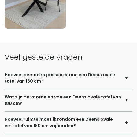
Veel gestelde vragen
Hoeveel personen passen er aan een Deens ovale
tafel van 180 cm?
Een eettafel Deens ovaal van 180 cm is ontworpen om
Wat zijn de voordelen van een Deens ovale tafel van
efficiënt gebruik te maken van de beschikbare ruimte,
180 cm?
zonder in te leveren op comfort. In de praktijk betekent dit
Een van de grootste voordelen van een Deens ovale tafel
dat er doorgaans vier tot zes personen aan plaats kunnen
Hoeveel ruimte moet ik rondom een Deens ovale
van 180 cm is de ruimtelijkheid die de vorm creëert.
eettafel van 180 cm vrijhouden?
nemen. Vier stoelen passen ruim rondom de tafel,
Doordat de hoeken afgerond zijn, oogt de tafel minder
waardoor iedereen veel bewegingsvrijheid heeft. Met zes