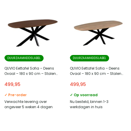
DUURZAAMHEIDSLABEL
DUURZAAMHEIDSLABEL
QUVIO Eettafel Sofia – Deens
QUVIO Eettafel Sofia – Deens
Ovaal – 180 x 90 cm – Stalen
Ovaal – 180 x 90 cm – Stalen
kruispoot – FSC® gecertificeerd
kruispoot – FSC® gecertificeerd
499,95
499,95
mangohout – Bruin
mangohout – Naturel
✓ Pre-order
✓ Op voorraad
Verwachte levering over
Nu besteld, binnen 1-3
ongeveer 5 weken 4 dagen
werkdagen in huis