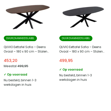
DUURZAAMHEIDSLABEL
DUURZAAMHEIDSLABEL
QUVIO Eettafel Sofia – Deens
QUVIO Eettafel Sofia – Deens
Ovaal – 180 x 90 cm – Stalen
Ovaal – 180 x 90 cm – Stalen
kruispoot – FSC® gecertificeerd
kruispoot – FSC® gecertificeerd
453,20
499,95
mangohout – Walnoot bruin
mangohout – Zwart
Meestal
499,95
✓ Op voorraad
✓ Op voorraad
Nu besteld, binnen 1-3
werkdagen in huis
Nu besteld, binnen 1-3
werkdagen in huis