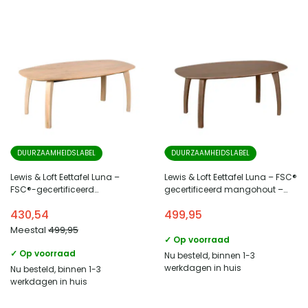
DUURZAAMHEIDSLABEL
DUURZAAMHEIDSLABEL
Lewis & Loft Eettafel Luna –
Lewis & Loft Eettafel Luna – FSC®
FSC®-gecertificeerd
gecertificeerd mangohout –
mangohout – Deens ovaal –
Deens ovaal – 180 x 100 cm –
430,54
499,95
180×100 cm – Naturel
Bruin
Meestal
499,95
✓ Op voorraad
✓ Op voorraad
Nu besteld, binnen 1-3
werkdagen in huis
Nu besteld, binnen 1-3
werkdagen in huis