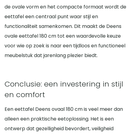
beter tot zijn recht. Zo geniet je dagelijks van een balans
de ovale vorm en het compacte formaat wordt de
Compact en toch ruim genoeg
tussen stijl en gebruiksgemak.
eettafel een centraal punt waar stijl en
Bevordert gezelligheid en interactie
Veilig door afgeronde hoeken
functionaliteit samenkomen. Dit maakt de Deens
Tijdloos design passend bij diverse interieurstijlen
ovale eettafel 180 cm tot een waardevolle keuze
voor wie op zoek is naar een tijdloos en functioneel
meubelstuk dat jarenlang plezier biedt.
Conclusie: een investering in stijl
en comfort
Een eettafel Deens ovaal 180 cm is veel meer dan
alleen een praktische eetoplossing. Het is een
ontwerp dat gezelligheid bevordert, veiligheid