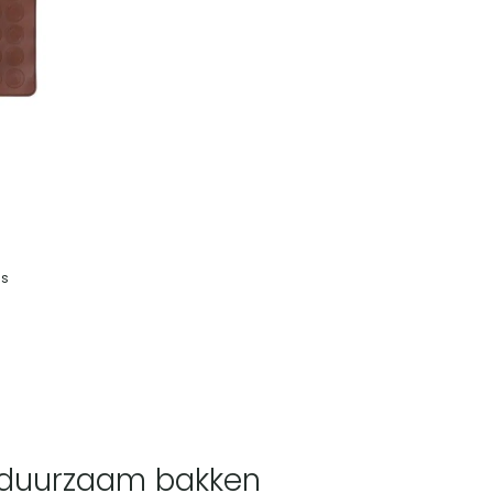
 37
is
n duurzaam bakken