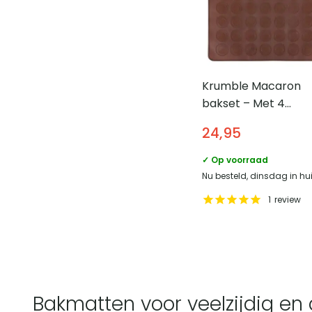
Krumble Macaron
bakset – Met 4
spuitmondjes – 28 x
24,95
cm (lxb)
✓ Op voorraad
Nu besteld, dinsdag in hu
1
review
Bakmatten voor veelzijdig e