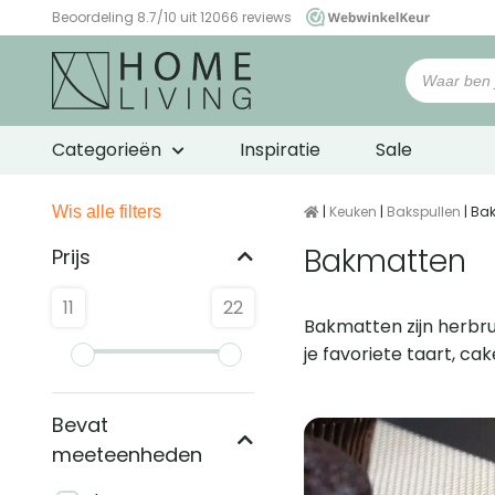
Beoordeling 8.7/10 uit 12066 reviews
WebwinkelKeur
Categorieën
Inspiratie
Sale
Wis alle filters
|
Keuken
|
Bakspullen
| Ba
Bakmatten
Prijs
11
22
Bakmatten zijn herbru
je favoriete taart, c
Gerelateerd
Bevat
meeteenheden
pagina's