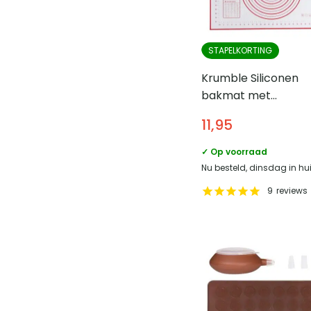
STAPELKORTING
Krumble Siliconen
bakmat met
meeteenheden – 40
11,95
cm
✓ Op voorraad
Nu besteld, dinsdag in hu
9
reviews