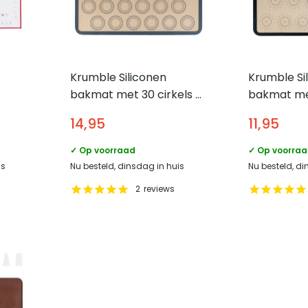
Krumble Siliconen
Krumble Si
bakmat met 30 cirkels –
bakmat met
 x 60
29,5 x 42 cm
29,5 x 42 
14,95
11,95
✓ Op voorraad
✓ Op voorra
is
Nu besteld, dinsdag in huis
Nu besteld, di
2
reviews