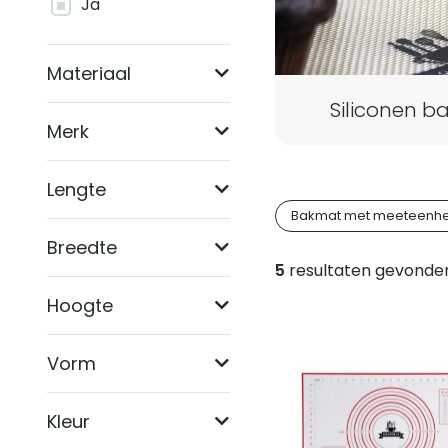
Ja
en
categorieën
Materiaal
Siliconen 
Merk
Lengte
Bakmat met meeteenh
Breedte
5
resultaten gevonde
Producten
Hoogte
Vorm
Kleur