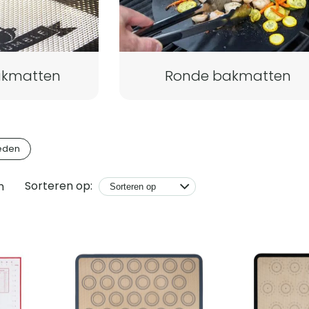
bakmatten
Ronde bakmatten
eden
Sorteren op:
n