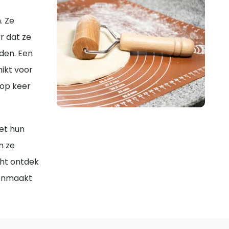
. Ze
r dat ze
iden. Een
ikt voor
 op keer
et hun
n ze
cht ontdek
oonmaakt