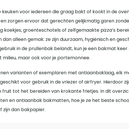
keuken voor iedereen die graag bakt of kookt in de oven
 en zorgen ervoor dat gerechten gelijkmatig garen zonde
ig koekjes, groenteschotels of zelfgemaakte pizza’s bere
dan alleen gemak: ze zijn duurzaam, hygiënisch en gesch
bruik in de prullenbak belandt, kun je een bakmat keer
et milieu, maar ook voor je portemonnee.
iconen varianten of exemplaren met antiaanbaklaag, elk m
chikt voor gebruik in de vriezer of airfryer. Hierdoor zij
fruit tot het bereiden van krokante frietjes. In dit overzi
atten en antiaanbak bakmatten, hoe je ze het beste sch
f zijn dan bakpapier.