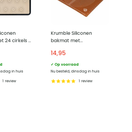
liconen
Krumble Siliconen
 24 cirkels –
bakmat met
cm
meeteenheden – 40 x 50
14,95
cm – Bruin
ad
✓ Op voorraad
nsdag in huis
Nu besteld, dinsdag in huis
1
review
1
review