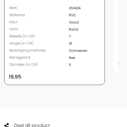
Bree
Merk
XIVADA
Leng
Materiaal
RVS
Hoog
Kleur
Goud
Mate
Vorm
Rond
Kleur
Breedte (in CM)
7
Vor
Lengte (in CM)
15
Met 
Bevestigingsmethode
Schroeven
Beve
Met legplank
Nee
14,95
Diameter (in CM)
5
19,95
Deel dit product