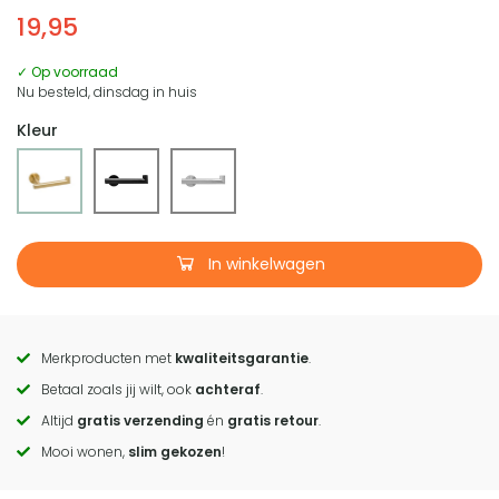
19,95
✓ Op voorraad
Nu besteld, dinsdag in huis
Kleur
In winkelwagen
Merkproducten met
kwaliteitsgarantie
.
Call
Betaal zoals jij wilt, ook
achteraf
.
to
Altijd
gratis verzending
én
gratis retour
.
actions
Mooi wonen,
slim gekozen
!