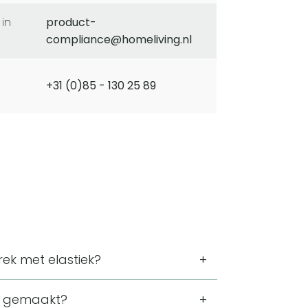
product-
compliance@homeliving.nl
+31 (0)85 - 130 25 89
ek met elastiek?
 van 3 x 40 x 60 cm in lengte, breedte
ek gemaakt?