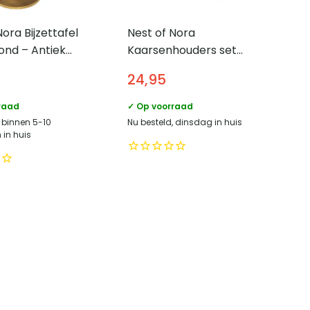
Nora Bijzettafel
Nest of Nora
ond – Antiek
Kaarsenhouders set
van 2 – Glas en metaal
24,95
–
Goud/Groen/Transparant
raad
✓ Op voorraad
, binnen 5-10
Nu besteld, dinsdag in huis
in huis