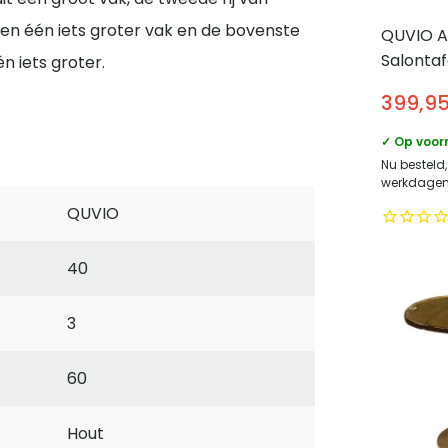
ven één iets groter vak en de bovenste
QUVIO A
Salontafe
n iets groter.
Mocca D
399,9
60×120 
✓ Op voor
Nu besteld,
werkdagen 
QUVIO
40
3
60
Hout