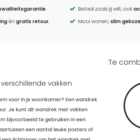
kwaliteitsgarantie
.
Betaal zoals jij wilt, ook
ac
ing
én
gratis retour
.
Mooi wonen,
slim gekoz
Te comb
 verschillende vakken
 item voor in je woonkamer? Een wandrek
ieur. Je kunt dit wandrek met vakken
m bijvoorbeeld te gebruiken in een
aartussen een aantal leuke posters of
eld een lichtsnoer om het wandrek met