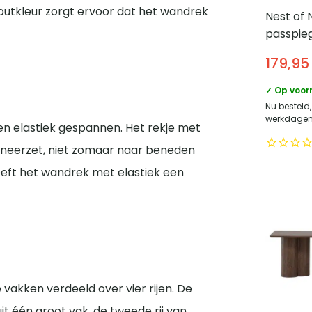
outkleur zorgt ervoor dat het wandrek
Nest of 
passpie
– Alumi
179,95
Zilver
✓ Op voor
Nu besteld,
werkdagen 
en elastiek gespannen. Het rekje met
ek neerzet, niet zomaar naar beneden
geeft het wandrek met elastiek een
 vakken verdeeld over vier rijen. De
t één groot vak, de tweede rij van