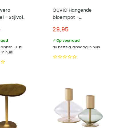
vero
QUVIO Hangende
l – Stijlvol
bloempot –
esign –
Langwerpig – Metaal –
5
29,95
cm
Zwart
raad
✓ Op voorraad
 binnen 10-15
Nu besteld, dinsdag in huis
in huis