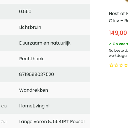
0.550
Nest of 
Olav – R
Lichtbruin
Goud
149,00
Duurzaam en natuurlijk
✓ Op voor
Nu besteld
werkdagen 
Rechthoek
8719688037520
Wandrekken
 eu
HomeLiving.nl
 eu
Lange voren 8, 5541RT Reusel