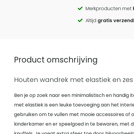
Call
Merkproducten met
Altijd
gratis verzend
to
actions
Product omschrijving
Houten wandrek met elastiek en zes
Ben je op zoek naar een minimalistisch en handig
met elastiek is een leuke toevoeging aan het inter
gebruiken om te vullen met mooie accessoires of o
kinderkamer en er speelgoed in te bewaren, met d
knuffels. Je voegt extra sfeer toe door bijvoorbe