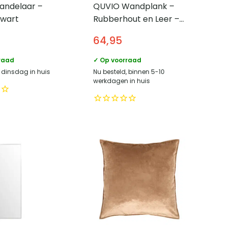
andelaar –
QUVIO Wandplank –
Zwart
Rubberhout en Leer –
80×20 cm – Bruin
64,95
raad
✓ Op voorraad
, dinsdag in huis
Nu besteld, binnen 5-10
werkdagen in huis