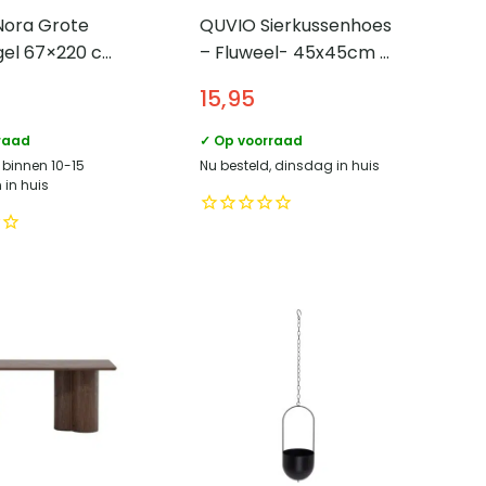
Nora Grote
QUVIO Sierkussenhoes
gel 67×220 cm
– Fluweel- 45x45cm –
nium frame –
Bruin
15,95
raad
✓ Op voorraad
 binnen 10-15
Nu besteld, dinsdag in huis
in huis