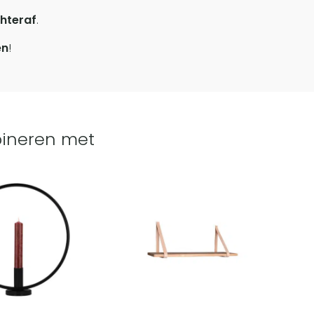
hteraf
.
en
!
ineren met