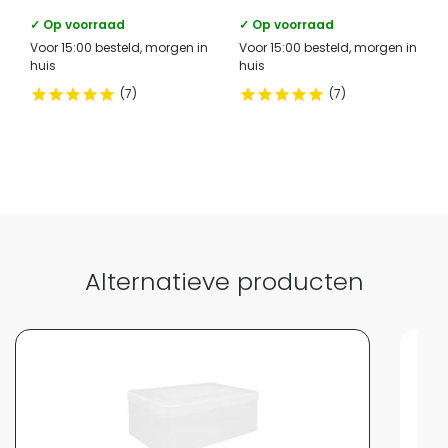
telefoonnummer verantwoordelijke
✓ Op voorraad
✓ Op voorraad
+31 (0)85 - 130 25 89
marktdeelnemer in de eu
Voor 15:00 besteld, morgen in
Voor 15:00 besteld, morgen in
huis
huis
7
7
Vergelijk met alternatieven
Alternatieve producten