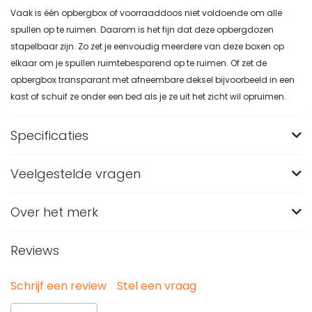
Vaak is één opbergbox of voorraaddoos niet voldoende om alle
spullen op te ruimen. Daarom is het fijn dat deze opbergdozen
stapelbaar zijn. Zo zet je eenvoudig meerdere van deze boxen op
elkaar om je spullen ruimtebesparend op te ruimen. Of zet de
opbergbox transparant met afneembare deksel bijvoorbeeld in een
kast of schuif ze onder een bed als je ze uit het zicht wil opruimen.
Specificaties
Veelgestelde vragen
Merk
QUVIO
Breedte (in CM)
30
Over het merk
Wat zijn de afmetingen van de QUVIO opbergbox
transparant met afneembare deksel?
Lengte (in CM)
21
Reviews
De QUVIO opbergbox heeft een afmeting van 21 x 30 x 11
Hoogte (in CM)
11
Van welk materiaal is deze transparante
centimeter. Door dit rechthoekige formaat is de box
opbergbox gemaakt?
Materiaal
Plastic
Schrijf een review
Stel een vraag
geschikt om spullen overzichtelijk op te bergen in
Deze opbergbox is gemaakt van plastic. Het transparante
Gewicht (in KG)
0.470
Heeft de QUVIO opbergbox een deksel?