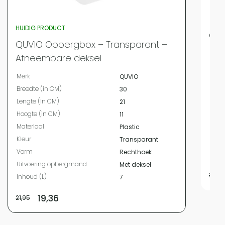
HUIDIG PRODUCT
QUV
QUVIO Opbergbox – Transparant –
Merk
Afneembare deksel
Bree
Merk
QUVIO
Leng
Breedte (in CM)
30
Hoog
Lengte (in CM)
21
Mate
Hoogte (in CM)
11
Kleur
Materiaal
Plastic
Vor
Kleur
Transparant
Uitv
Vorm
Rechthoek
Inho
Uitvoering opbergmand
Met deksel
22,9
Inhoud (L)
7
19,36
21,95