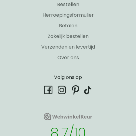
Bestellen
Herroepingsformulier
Betalen
Zakelijk bestellen
Verzenden en levertijd
Over ons
Volg ons op
tiktok
facebook
instagram
pinterest
WebwinkelKeur
WebwinkelKeur
8.7/10