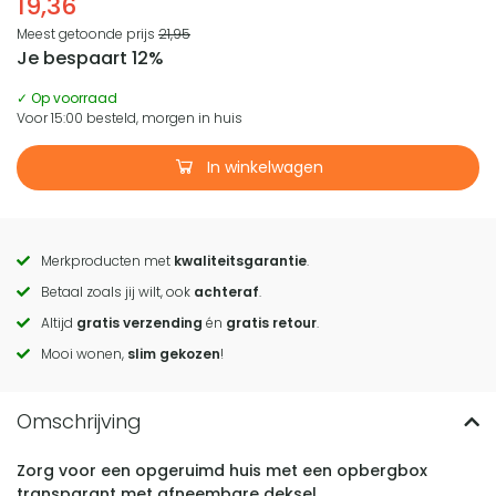
19,36
Meest getoonde prijs
21,95
Je bespaart 12%
✓ Op voorraad
Voor 15:00 besteld, morgen in huis
In winkelwagen
Merkproducten met
kwaliteitsgarantie
.
Call
Betaal zoals jij wilt, ook
achteraf
.
to
Altijd
gratis verzending
én
gratis retour
.
actions
Mooi wonen,
slim gekozen
!
Zorg voor een opgeruimd huis met een opbergbox
transparant met afneembare deksel