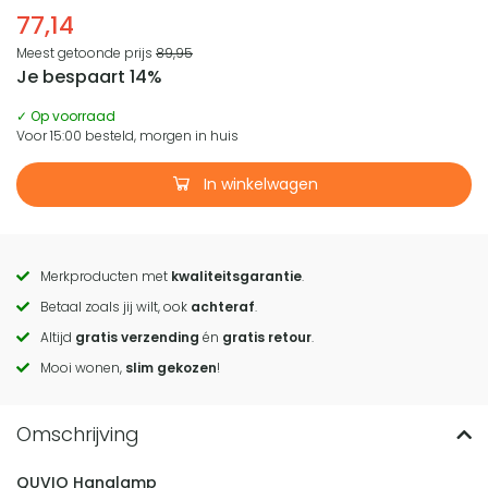
77,14
Meest getoonde prijs
89,95
Je bespaart 14%
✓ Op voorraad
Voor 15:00 besteld, morgen in huis
In winkelwagen
Merkproducten met
kwaliteitsgarantie
.
Call
Betaal zoals jij wilt, ook
achteraf
.
to
Altijd
gratis verzending
én
gratis retour
.
actions
Mooi wonen,
slim gekozen
!
QUVIO Hanglamp