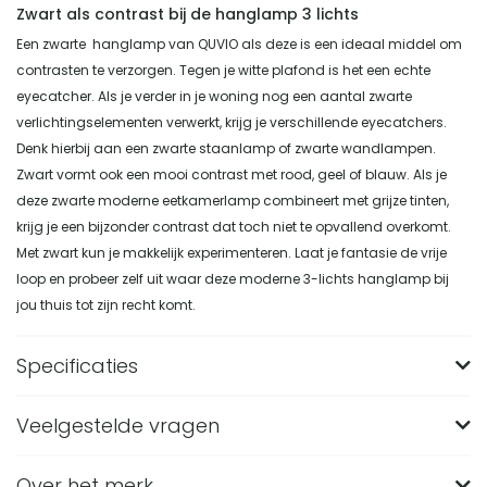
Zwart als contrast bij de hanglamp 3 lichts
Een zwarte hanglamp van QUVIO als deze is een ideaal middel om
contrasten te verzorgen. Tegen je witte plafond is het een echte
eyecatcher. Als je verder in je woning nog een aantal zwarte
verlichtingselementen verwerkt, krijg je verschillende eyecatchers.
Denk hierbij aan een zwarte staanlamp of zwarte wandlampen.
Zwart vormt ook een mooi contrast met rood, geel of blauw. Als je
deze zwarte moderne eetkamerlamp combineert met grijze tinten,
krijg je een bijzonder contrast dat toch niet te opvallend overkomt.
Met zwart kun je makkelijk experimenteren. Laat je fantasie de vrije
loop en probeer zelf uit waar deze moderne 3-lichts hanglamp bij
jou thuis tot zijn recht komt.
Specificaties
Veelgestelde vragen
Merk
QUVIO
Breedte (in CM)
90
Over het merk
Wat zijn de afmetingen van de QUVIO Hanglamp