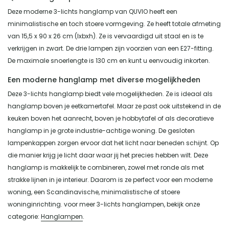
Deze moderne 3-lichts hanglamp van QUVIO heeft een
minimalistische en toch stoere vormgeving. Ze heeft totale afmeting
van 15,5 x 90 x 26 cm (lxbxh). Ze is vervaardigd uit staal en is te
verkrijgen in zwart. De drie lampen zijn voorzien van een E27-fitting.
De maximale snoerlengte is 130 cm en kunt u eenvoudig inkorten.
Een moderne hanglamp met diverse mogelijkheden
Deze 3-lichts hanglamp biedt vele mogelijkheden. Ze is ideaal als
hanglamp boven je eetkamertafel. Maar ze past ook uitstekend in de
keuken boven het aanrecht, boven je hobbytafel of als decoratieve
hanglamp in je grote industrie-achtige woning. De gesloten
lampenkappen zorgen ervoor dat het licht naar beneden schijnt. Op
die manier krijg je licht daar waar jij het precies hebben wilt. Deze
hanglamp is makkelijk te combineren, zowel met ronde als met
strakke lijnen in je interieur. Daarom is ze perfect voor een moderne
woning, een Scandinavische, minimalistische of stoere
woninginrichting. voor meer 3-lichts hanglampen, bekijk onze
categorie:
Hanglampen
.