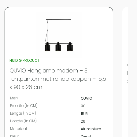
Vergelijk met alternatieven
HUIDIG PRODUCT
QUV
QUVIO Hanglamp modern – 3
lic
lichtpunten met ronde kappen – 15,5
30 
x 90 x 26 cm
Merk
Merk
QUVIO
Mate
Breedte (in CM)
90
Kleur
Lengte (in CM)
15.5
Vor
Hoogte (in CM)
26
Aant
Materiaal
Aluminium
Bree
Kleur
Zwart