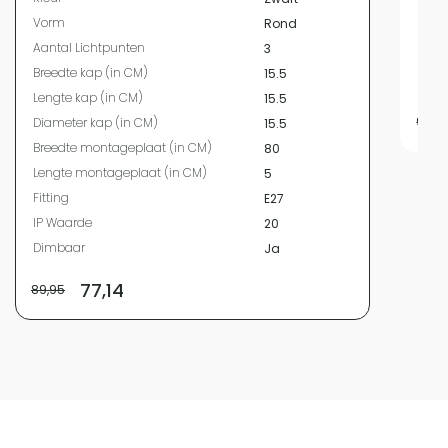
Leng
Vorm
Rond
Fitti
Aantal Lichtpunten
3
IP W
Breedte kap (in CM)
15.5
Dim
Lengte kap (in CM)
15.5
99,9
Diameter kap (in CM)
15.5
Breedte montageplaat (in CM)
80
Lengte montageplaat (in CM)
5
Fitting
E27
IP Waarde
20
Dimbaar
Ja
77,14
89,95