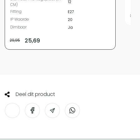
12
Dim
CM)
Fitting
E27
29,9
IP Waarde
20
Dimbaar
Ja
25,69
29,95
Deel dit product