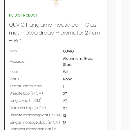
HUIDIG PRODUCT
QUV
QUVIO Hanglamp industrieel – Glas
Alu
met metaaldraad – Diameter 27 cm
Merk
– Wit
Mate
Merk
QUVIO
Kleur
Aluminium, Glas,
Vor
Materiaal
Staal
Aant
Kleur
Wit
Bree
Vorm
Rond
Leng
Aantal Lichtpunten
1
Diam
Breedte kap (in CM)
27
Bree
Lengte kap (in CM)
27
Leng
Diameter kap (in CM)
27
Diam
Breedte montageplaat (in CM)
12
Fitti
Lengte montageplaat (in CM)
12
IP W
Diameter montageplaat (in