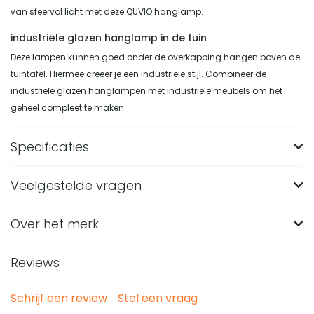
van sfeervol licht met deze QUVIO hanglamp.
industriële glazen hanglamp in de tuin
Deze lampen kunnen goed onder de overkapping hangen boven de
tuintafel. Hiermee creëer je een industriële stijl. Combineer de
industriële glazen hanglampen met industriële meubels om het
geheel compleet te maken.
Specificaties
Veelgestelde vragen
Merk
QUVIO
Materiaal
Aluminium, Glas, Staal
Over het merk
Wat zijn de afmetingen van de QUVIO hanglamp
industrieel met glazen kap?
Kleur
Wit
Reviews
De kap van deze QUVIO hanglamp is 27 x 27 x 30 cm en
Stijl
Industrieel
Van welk materiaal is deze witte industriële
heeft een diameter van 27 cm. De montageplaat heeft
hanglamp gemaakt?
Vorm
Rond
Schrijf een review
Stel een vraag
een diameter van 12 cm. De maximale snoerlengte is 100