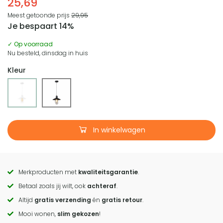
25,69
Meest getoonde prijs
29,95
Je bespaart 14%
✓ Op voorraad
Nu besteld, dinsdag in huis
Kleur
In winkelwagen
Merkproducten met
kwaliteitsgarantie
.
Call
Betaal zoals jij wilt, ook
achteraf
.
to
Altijd
gratis verzending
én
gratis retour
.
actions
Mooi wonen,
slim gekozen
!