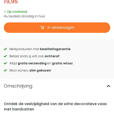
19,95
✓ Op voorraad
Nu besteld, dinsdag in huis
In winkelwagen
Merkproducten met
kwaliteitsgarantie
.
Call
Betaal zoals jij wilt, ook
achteraf
.
to
Altijd
gratis verzending
én
gratis retour
.
actions
Mooi wonen,
slim gekozen
!
Ontdek de veelzijdigheid van de witte decoratieve vaas
met handvatten