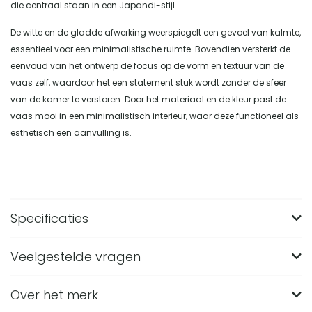
die centraal staan in een Japandi-stijl.
De witte en de gladde afwerking weerspiegelt een gevoel van kalmte,
essentieel voor een minimalistische ruimte. Bovendien versterkt de
eenvoud van het ontwerp de focus op de vorm en textuur van de
vaas zelf, waardoor het een statement stuk wordt zonder de sfeer
van de kamer te verstoren. Door het materiaal en de kleur past de
vaas mooi in een minimalistisch interieur, waar deze functioneel als
esthetisch een aanvulling is.
Specificaties
Veelgestelde vragen
Merk
QUVIO
Breedte (in CM)
13
Over het merk
Wat zijn de afmetingen van de QUVIO
Lengte (in CM)
13