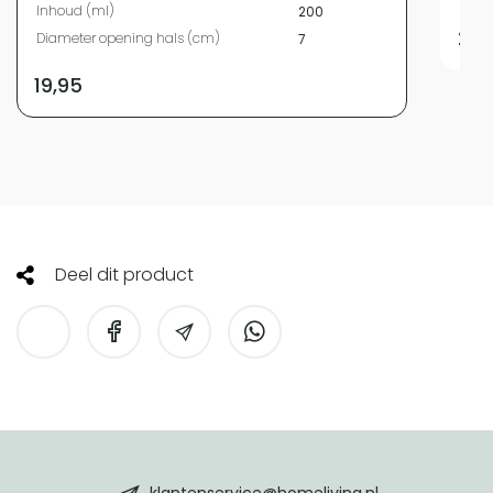
Inhoud (ml)
200
24,
Diameter opening hals (cm)
7
19,95
Deel dit product
HomeLiving
footer
klantenservice@homeliving.nl