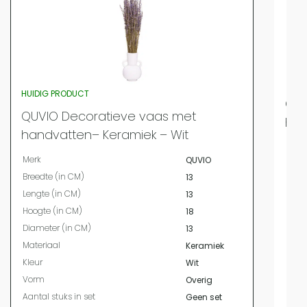
HUIDIG PRODUCT
QUV
QUVIO Decoratieve vaas met
han
handvatten– Keramiek – Wit
Merk
Merk
QUVIO
Bree
Breedte (in CM)
13
Leng
Lengte (in CM)
13
Hoog
Hoogte (in CM)
18
Mate
Diameter (in CM)
13
Kleur
Materiaal
Keramiek
Vor
Kleur
Wit
Aanta
Vorm
Overig
Inho
Aantal stuks in set
Geen set
Diam