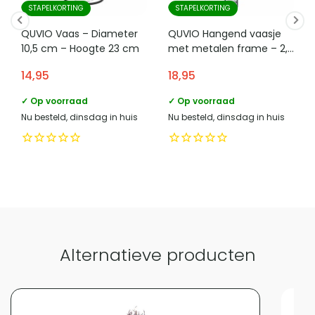
Diameter opening hals (cm)
7
materialen, wat resulteert in duurzame producten van hoge kwaliteit.
STAPELKORTING
STAPELKORTING
naam verantwoordelijke
QUVIO Vaas – Diameter
QUVIO Hangend vaasje
HomeLiving.nl
marktdeelnemer in de eu
10,5 cm – Hoogte 23 cm
met metalen frame – 2,5
x 27 cm
adres verantwoordelijke
Lange voren 8, 5541RT
14,95
18,95
marktdeelnemer in de eu
Reusel
✓ Op voorraad
✓ Op voorraad
e mailadres verantwoordelijke
product-
Nu besteld, dinsdag in huis
Nu besteld, dinsdag in huis
marktdeelnemer in de eu
compliance@homeliving.nl
telefoonnummer verantwoordelijke
+31 (0)85 - 130 25 89
marktdeelnemer in de eu
Vergelijk met alternatieven
Alternatieve producten