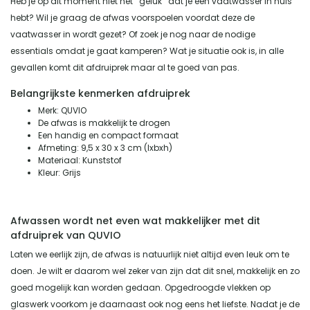
Heb je op dit moment niet het ‘’geluk’’ dat je een vaatwasser in huis
hebt? Wil je graag de afwas voorspoelen voordat deze de
vaatwasser in wordt gezet? Of zoek je nog naar de nodige
essentials omdat je gaat kamperen? Wat je situatie ook is, in alle
gevallen komt dit afdruiprek maar al te goed van pas.
Belangrijkste kenmerken afdruiprek
Merk: QUVIO
De afwas is makkelijk te drogen
Een handig en compact formaat
Afmeting: 9,5 x 30 x 3 cm (lxbxh)
Materiaal: Kunststof
Kleur: Grijs
Afwassen wordt net even wat makkelijker met dit
afdruiprek van QUVIO
Laten we eerlijk zijn, de afwas is natuurlijk niet altijd even leuk om te
doen. Je wilt er daarom wel zeker van zijn dat dit snel, makkelijk en zo
goed mogelijk kan worden gedaan. Opgedroogde vlekken op
glaswerk voorkom je daarnaast ook nog eens het liefste. Nadat je de