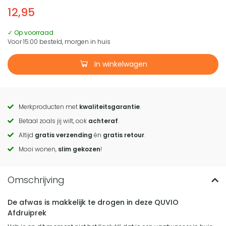
12,95
✓ Op voorraad
Voor 15:00 besteld, morgen in huis
In winkelwagen
Merkproducten met
kwaliteitsgarantie
.
Call
Betaal zoals jij wilt, ook
achteraf
.
to
Altijd
gratis verzending
én
gratis retour
.
actions
Mooi wonen,
slim gekozen
!
De afwas is makkelijk te drogen in deze QUVIO
Afdruiprek