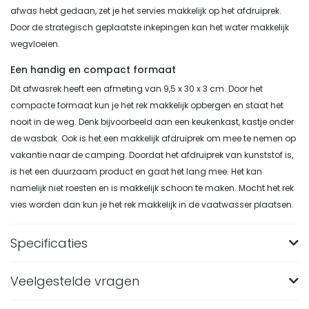
afwas hebt gedaan, zet je het servies makkelijk op het afdruiprek.
Door de strategisch geplaatste inkepingen kan het water makkelijk
wegvloeien.
Een handig en compact formaat
Dit afwasrek heeft een afmeting van 9,5 x 30 x 3 cm. Door het
compacte formaat kun je het rek makkelijk opbergen en staat het
nooit in de weg. Denk bijvoorbeeld aan een keukenkast, kastje onder
de wasbak. Ook is het een makkelijk afdruiprek om mee te nemen op
vakantie naar de camping. Doordat het afdruiprek van kunststof is,
is het een duurzaam product en gaat het lang mee. Het kan
namelijk niet roesten en is makkelijk schoon te maken. Mocht het rek
vies worden dan kun je het rek makkelijk in de vaatwasser plaatsen.
Specificaties
Veelgestelde vragen
Merk
QUVIO
Breedte (in CM)
30