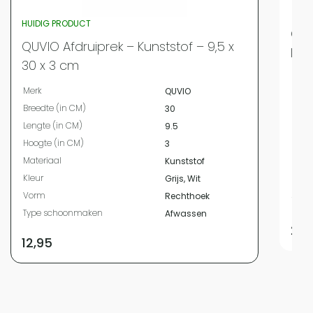
HUIDIG PRODUCT
QUV
QUVIO Afdruiprek – Kunststof – 9,5 x
Ink
30 x 3 cm
Merk
Merk
QUVIO
Bree
Breedte (in CM)
30
Leng
Lengte (in CM)
9.5
Hoog
Hoogte (in CM)
3
Mate
Materiaal
Kunststof
Kleur
Kleur
Grijs, Wit
Vor
Vorm
Rechthoek
Type
Type schoonmaken
Afwassen
24,
12,95