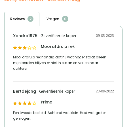
product is met zorg ontworpen en vervaardigd uit hoogwaardige
adres verantwoordelijke
Lange voren 8, 5541RT
marktdeelnemer in de eu
Reusel
materialen, wat resulteert in duurzame producten van hoge kwaliteit.
Reviews
Vragen
e mailadres verantwoordelijke
product-
marktdeelnemer in de eu
compliance@homeliving.nl
Xandra1975
09-03-2023
telefoonnummer verantwoordelijke
+31 (0)85 - 130 25 89
marktdeelnemer in de eu
Mooi afdruip rek
Mooi afdruip rek handig dat hij wat hoger staat alleen 
mijn borden blijven er niet in staan en vallen naar 
Vergelijk met alternatieven
achteren
Bertdejong
23-09-2022
Prima
Een tweede besteld. Achteraf wat klein. Had wat groter 
gemogen.