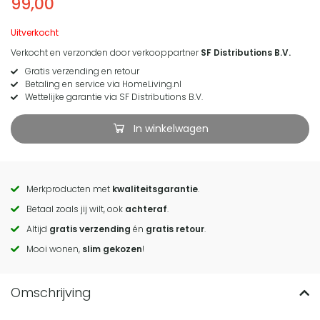
99,00
Uitverkocht
Verkocht en verzonden door verkooppartner
SF Distributions B.V.
Gratis verzending en retour
Betaling en service via HomeLiving.nl
Wettelijke garantie via SF Distributions B.V.
In winkelwagen
Merkproducten met
kwaliteitsgarantie
.
Call
Betaal zoals jij wilt, ook
achteraf
.
to
Altijd
gratis verzending
én
gratis retour
.
actions
Mooi wonen,
slim gekozen
!