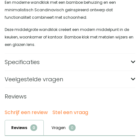
Een moderne wandklok met een bamboe behuizing en een
minimalistisch Scandinavisch geïnspireerd ontwerp dat
functionaliteit combineert met schoonheid.
Deze middelgrote wandklok creëert een modern middelpunt in de
keuken, woonkamer of kantoor. Bamboe klok met metalen wijzers en
een glazen lens.
Specificaties
Veelgestelde vragen
Uuraanduiding
Cijfers
Stil uurwerk
Ja
Reviews
Wat zijn de afmetingen van de Newgate Mauritius
MAU236LB wandklok?
Kleur
Naturel
Schrijf een review
Stel een vraag
De Newgate Mauritius MAU236LB wandklok heeft een lengte
Vorm
Rond
Van welk materiaal is de Newgate Mauritius
van 38 cm, een hoogte van 38 cm en een breedte van 5
MAU236LB Wall Clock gemaakt?
Hoogte (in CM)
38
Reviews
Vragen
cm. Door het ronde formaat en de middelgrote afmeting
Deze wandklok heeft een bamboe behuizing, metalen
Breedte (in CM)
5