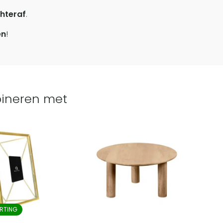
hteraf
.
en
!
ineren met
RTING