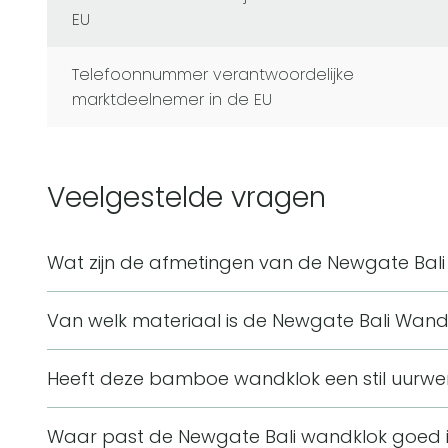
EU
Telefoonnummer verantwoordelijke
marktdeelnemer in de EU
Veelgestelde vragen
Wat zijn de afmetingen van de Newgate Bal
De Newgate Bali wandklok heeft een lengte van 3
Van welk materiaal is de Newgate Bali Wan
breedte van 5 cm. Door het middelgrote ronde form
Deze wandklok heeft een behuizing van bamboe, me
middelpunt aan de wand.
Heeft deze bamboe wandklok een stil uurwe
naturel kleur benadrukt het materiaal en past bij 
Deze wandklok is voorzien van een stil uurwerk. Da
geïnspireerde ontwerp.
Waar past de Newgate Bali wandklok goed i