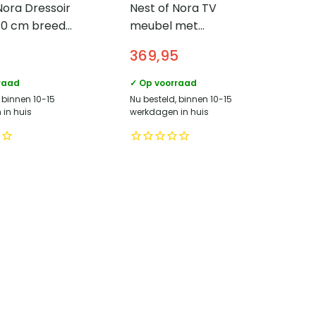
Nora Dressoir
Nest of Nora TV
140 cm breed
meubel met
uifdeuren –
opbergruimte –
369,95
t fineer –
Glasplank – Zwart
raad
✓ Op voorraad
 binnen 10-15
Nu besteld, binnen 10-15
in huis
werkdagen in huis