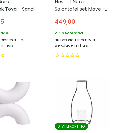
Nora
Nest of Nora
k Tova – Sand
Salontafel set Mave –
Set van 2 – Keramiek
95
449,00
travertin look – Zwart
grijs
raad
✓ Op voorraad
 binnen 10-15
Nu besteld, binnen 5-10
in huis
werkdagen in huis
STAPELKORTING