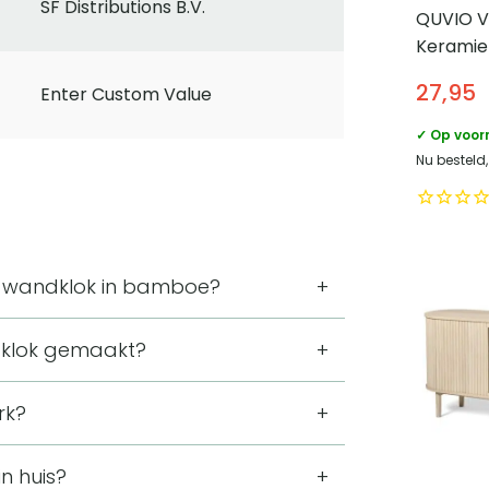
SF Distributions B.V.
QUVIO V
Keramie
27,95
Enter Custom Value
✓ Op voor
Nu besteld
i wandklok in bamboe?
0 cm, een hoogte van 30 cm en een
dklok gemaakt?
aat is de klok geschikt als zichtbaar
talen wijzers en een glazen lens. De
rk?
het minimalistische Scandinavisch
t maakt de klok praktisch voor ruimtes
n huis?