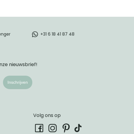
enger
+31 6 18 41 87 48
onze nieuwsbrief!
Inschrijven
Volg ons op
tiktok
facebook
instagram
pinterest