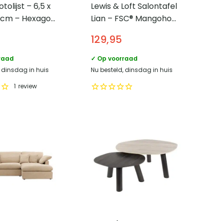
olijst – 6,5 x
Lewis & Loft Salontafel
5 cm – Hexagon
Lian – FSC® Mangohout
– Rond ⌀70 cm –
129,95
Naturel
raad
✓ Op voorraad
, dinsdag in huis
Nu besteld, dinsdag in huis
1
review