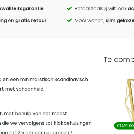
kwaliteitsgarantie
.
Betaal zoals jij wilt, ook
ac
ing
én
gratis retour
.
Mooi wonen,
slim gekoz
Te comb
en een minimalistisch Scandinavisch
ert met schoonheid.
, met behulp van het meest
 die we vervolgens tot klokbehuizingen
STAPELKO
e tot 2,5 cm per uur groeien!