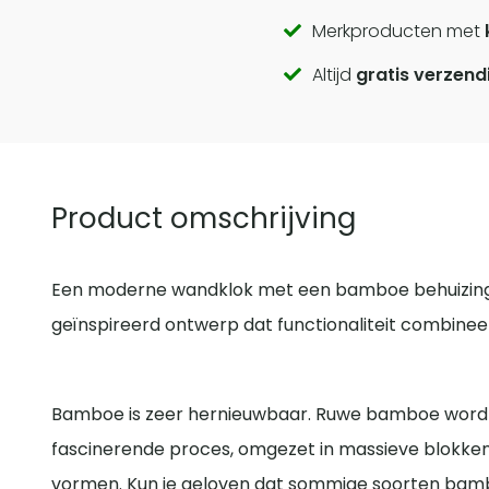
Call
Merkproducten met
Altijd
gratis verzend
to
actions
Product omschrijving
Een moderne wandklok met een bamboe behuizing 
geïnspireerd ontwerp dat functionaliteit combine
Bamboe is zeer hernieuwbaar. Ruwe bamboe wordt
fascinerende proces, omgezet in massieve blokken
vormen. Kun je geloven dat sommige soorten bambo