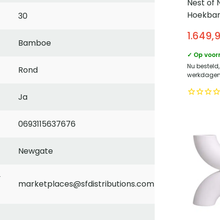
Nest of 
Hoekban
30
1.649,
Bamboe
✓ Op voor
Nu besteld,
Rond
werkdagen 
Ja
0693115637676
Newgate
marketplaces@sfdistributions.com