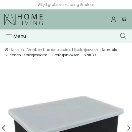
Altijd gratis verzending & retour
Menu
|
Keuken
|
Drank en baraccessoires
|
Ijsblokjesvorm
| Krumble
Siliconen Ijsblokjesvorm – Grote ijsblokken – 6 stuks