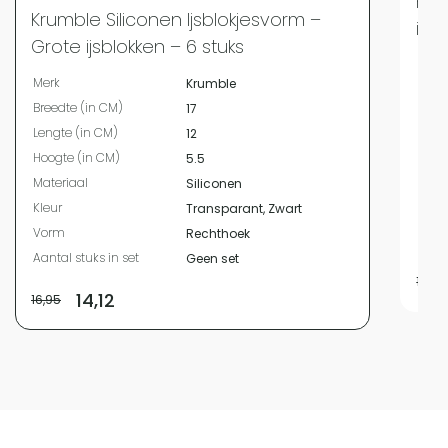
Kru
Krumble Siliconen Ijsblokjesvorm –
ijsb
Grote ijsblokken – 6 stuks
Merk
Merk
Krumble
Bree
Breedte (in CM)
17
Leng
Lengte (in CM)
12
Hoog
Hoogte (in CM)
5.5
Mate
Materiaal
Siliconen
Kleur
Kleur
Transparant, Zwart
Vor
Vorm
Rechthoek
Aanta
Aantal stuks in set
Geen set
10,95
14,12
16,95