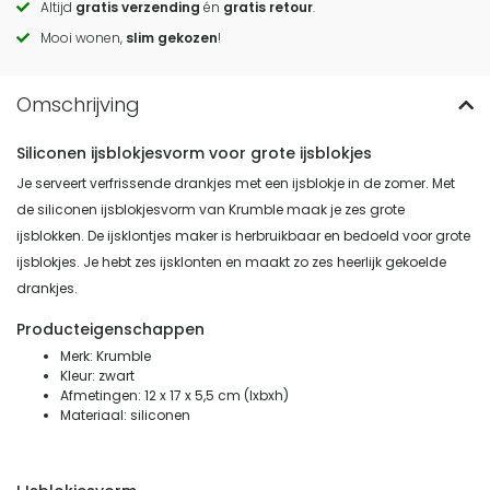
Altijd
gratis verzending
én
gratis retour
.
actions
Mooi wonen,
slim gekozen
!
Siliconen ijsblokjesvorm voor grote ijsblokjes
Je serveert verfrissende drankjes met een ijsblokje in de zomer. Met
de siliconen ijsblokjesvorm van Krumble maak je zes grote
ijsblokken. De ijsklontjes maker is herbruikbaar en bedoeld voor grote
ijsblokjes. Je hebt zes ijsklonten en maakt zo zes heerlijk gekoelde
drankjes.
Producteigenschappen
Merk: Krumble
Kleur: zwart
Afmetingen: 12 x 17 x 5,5 cm (lxbxh)
Materiaal: siliconen