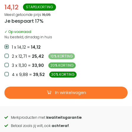
14,12
STAPELKORTING
Meest getoonde prijs
16,95
Je bespaart 17%
✓ Op voorraad
Nu besteld, dinsdag in huis
1 x 14,12 =
14,12
2 x 12,71 =
25,42
10% KORTING
3 x 11,30 =
33,90
20% KORTING
4 x 9,88 =
39,52
30% KORTING
In winkelwagen
Merkproducten met
kwaliteitsgarantie
.
Call
Betaal zoals jij wilt, ook
achteraf
.
to