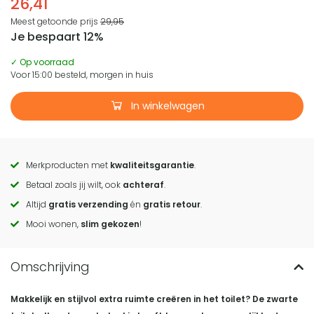
26,41
Meest getoonde prijs
29,95
Je bespaart 12%
✓ Op voorraad
Voor 15:00 besteld, morgen in huis
In winkelwagen
Merkproducten met
kwaliteitsgarantie
.
Call
Betaal zoals jij wilt, ook
achteraf
.
to
Altijd
gratis verzending
én
gratis retour
.
actions
Mooi wonen,
slim gekozen
!
Makkelijk en stijlvol extra ruimte creëren in het toilet? De zwarte