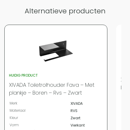
Alternatieve producten
HUIDIG PRODUCT
XIV
XIVADA Toiletrolhouder Fava – Met
Inc
plankje – Boren – Rvs – Zwart
Merk
Merk
XIVADA
Mate
Materiaal
RVS
Kleur
Kleur
Zwart
Vor
Vorm
Vierkant
Bree