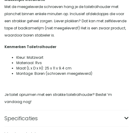
Met de meegeleverde schroeven hang je de toiletrolhouder met
planchet binnen enkele minuten op. Inclusief afdekdopjes die voor
een strakker geheel zorgen. Liever plakken? Dat kan met zelfklevende
tape of badkamerlijm (niet meegeleverd!) Het is een zwaar product,
waardoor boren stabieler is.
Kenmerken Toiletrolhouder
Kleur: Matzwart
Materiaal: Rvs
Maat (L x D x H): 25 x 11 x 9.4 cm
Montage: Boren (schroeven meegeleverd)
Je toilet opruimen met een strakke toiletrolhouder? Bestel ‘m
vandaag nog!
Specificaties