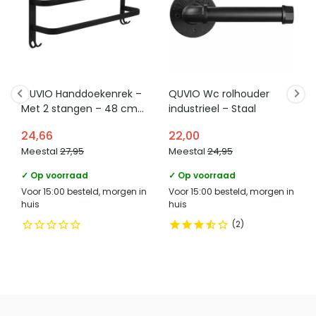
De toiletrolhouder heeft een opstaand randje dat helpt
omschreven als landelijk, modern en universeel, waardoor
Breedte (in CM)
11
voorkomen dat de toiletrol van de houder valt. Dit maakt
de houder in verschillende interieurs kan worden toegepast.
Lengte (in CM)
25
het ontwerp praktisch in gebruik en houdt de toiletrol
netjes op zijn plek.
Hoogte (in CM)
9.4
Stijl
Landelijk, Modern, Universeel
QUVIO Handdoekenrek –
QUVIO Wc rolhouder
Met 2 stangen – 48 cm
industrieel – Staal
Categorie
Toiletrolhouders
breed – Zwart
24,66
22,00
Bevestigingsmethode
Schroeven
Meestal
27,95
Meestal
24,95
Met legplank
Ja
✓ Op voorraad
✓ Op voorraad
Voor 15:00 besteld, morgen in
Voor 15:00 besteld, morgen in
huis
huis
Vergelijk met alternatieven
2