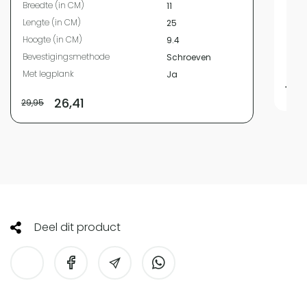
Breedte (in CM)
11
Leng
Lengte (in CM)
25
Beve
Hoogte (in CM)
9.4
Met 
Bevestigingsmethode
Schroeven
Diam
Met legplank
Ja
19,
26,41
29,95
Deel dit product