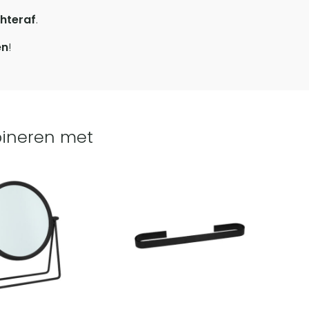
hteraf
.
en
!
ineren met