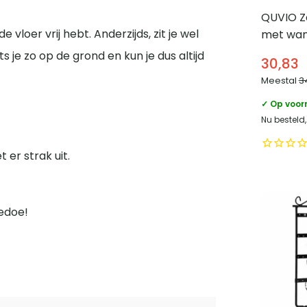
QUVIO Z
vloer vrij hebt. Anderzijds, zit je wel
met wa
RVS – Z
je zo op de grond en kun je dus altijd
30,83
Meestal
3
✓ Op voor
Nu besteld,
 er strak uit.
gedoe!