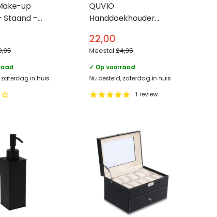
Make-up
QUVIO
– Staand –
Handdoekhouder
platte stang met
22,00
ronding – 45 cm –
9,95
Meestal
24,95
Zwart
raad
✓ Op voorraad
 zaterdag in huis
Nu besteld, zaterdag in huis
1
review