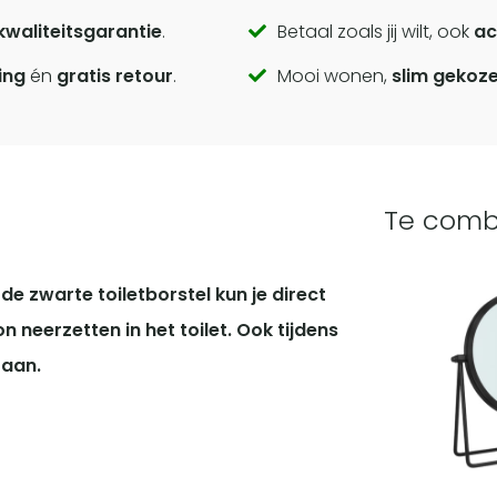
kwaliteitsgarantie
.
Betaal zoals jij wilt, ook
ac
ing
én
gratis retour
.
Mooi wonen,
slim gekoz
Te comb
e zwarte toiletborstel kun je direct
 neerzetten in het toilet. Ook tijdens
taan.