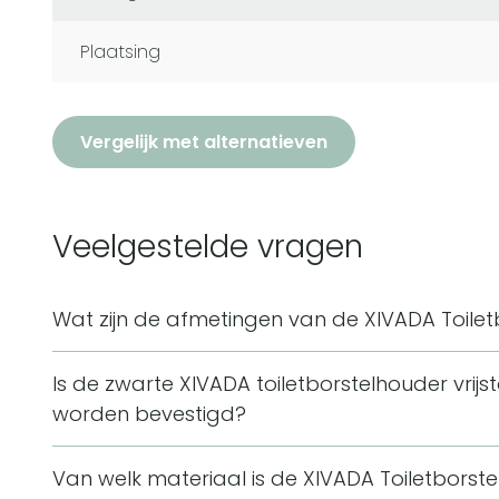
Plaatsing
Vergelijk met alternatieven
Veelgestelde vragen
Wat zijn de afmetingen van de XIVADA Toile
De XIVADA Toiletborstelhouder Jara is 37 cm hoog 
Is de zwarte XIVADA toiletborstelhouder vrij
cm. De ronde houder heeft ook een diameter van 8
worden bevestigd?
Deze toiletborstelhouder is vrijstaand en hoeft ni
Van welk materiaal is de XIVADA Toiletbors
plaatst hem direct op de vloer, waardoor boren niet