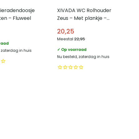
Sieradendoosje
XIVADA WC Rolhouder
ken – Fluweel
Zeus – Met plankje –
Inclusief schroefset –
20,25
Zwart
Meestal
22,95
raad
✓ Op voorraad
 zaterdag in huis
Nu besteld, zaterdag in huis