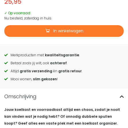
25,95
✓ Op voorraad
Nu besteld, zaterdag in huis
In winkelwagen
Merkproducten met
kwaliteitsgarantie
.
Call
Betaal zoals jij wilt, ook
achteraf
.
to
Altijd
gratis verzending
én
gratis retour
.
actions
Mooi wonen,
slim gekozen
!
Jouw koelkast en voorraadkast altijd een chaos, zodat je nooit
kan vinden wat je nodig hebt? Of onnodig dubbele spullen
koopt? Geef alles een vaste plek met een koelkast organizer.