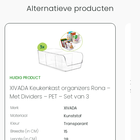
Alternatieve producten
HUIDIG PRODUCT
XIV
XIVADA Keukenkast organizers Rona –
Sch
Met Dividers – PET – Set van 3
Merk
Merk
XIVADA
Mate
Materiaal
Kunststof
Kleur
Kleur
Transparant
Bree
Breedte (in CM)
15
Leng
Lengte (in CM)
28