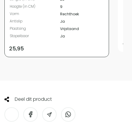
Hoog
Hoogte (in CM)
9
Vor
Vorm
Rechthoek
Antis
Antislip
Ja
Plaa
Plaatsing
Vrijstaand
Stap
Stapelbaar
Ja
47,
25,95
Deel dit product