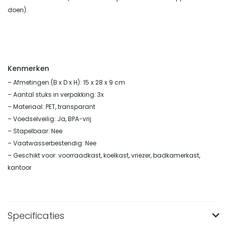
doen).
Kenmerken
– Afmetingen (B x D x H): 15 x 28 x 9 cm
– Aantal stuks in verpakking: 3x
– Materiaal: PET, transparant
– Voedselveilig: Ja, BPA-vrij
– Stapelbaar: Nee
– Vaatwasserbestendig: Nee
– Geschikt voor: voorraadkast, koelkast, vriezer, badkamerkast,
kantoor
Specificaties