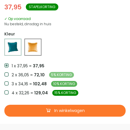
37,95
STAPELKORTING
✓ Op voorraad
Nu besteld, dinsdag in huis
Kleur
1 x 37,95 =
37,95
2 x 36,05 =
72,10
5% KORTING
3 x 34,16 =
102,48
10% KORTING
4 x 32,26 =
129,04
15% KORTING
In winkelwagen