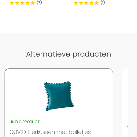
7
1
Alternatieve producten
HUIDIG PRODUCT
QUV
QUVIO Sierkussen met bolletjes –
fra