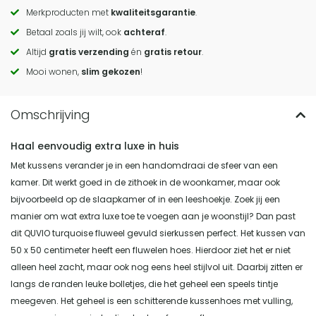
Merkproducten met
kwaliteitsgarantie
.
Call
Betaal zoals jij wilt, ook
achteraf
.
to
Altijd
gratis verzending
én
gratis retour
.
actions
Mooi wonen,
slim gekozen
!
Haal eenvoudig extra luxe in huis
Met kussens verander je in een handomdraai de sfeer van een
kamer. Dit werkt goed in de zithoek in de woonkamer, maar ook
bijvoorbeeld op de slaapkamer of in een leeshoekje. Zoek jij een
manier om wat extra luxe toe te voegen aan je woonstijl? Dan past
dit QUVIO turquoise fluweel gevuld sierkussen perfect. Het kussen van
50 x 50 centimeter heeft een fluwelen hoes. Hierdoor ziet het er niet
alleen heel zacht, maar ook nog eens heel stijlvol uit. Daarbij zitten er
langs de randen leuke bolletjes, die het geheel een speels tintje
meegeven. Het geheel is een schitterende kussenhoes met vulling,