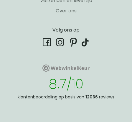
Verzenden en levertijd
Over ons
Volg ons op
tiktok
facebook
instagram
pinterest
WebwinkelKeur
WebwinkelKeur
8.7/10
klantenbeoordeling op basis van
12066
reviews