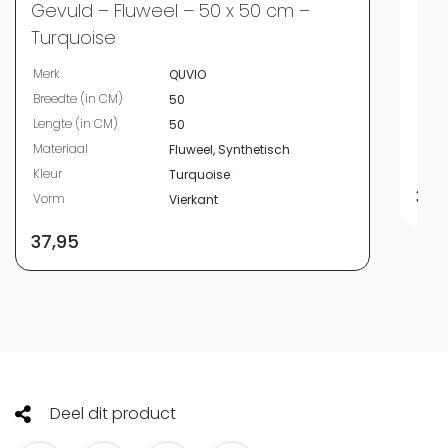
Gevuld – Fluweel – 50 x 50 cm –
Merk
Turquoise
Bree
Merk
QUVIO
Leng
Breedte (in CM)
50
Mate
Lengte (in CM)
50
Kleur
Materiaal
Fluweel, Synthetisch
Vor
Kleur
Turquoise
33,
Vorm
Vierkant
37,95
Deel dit product