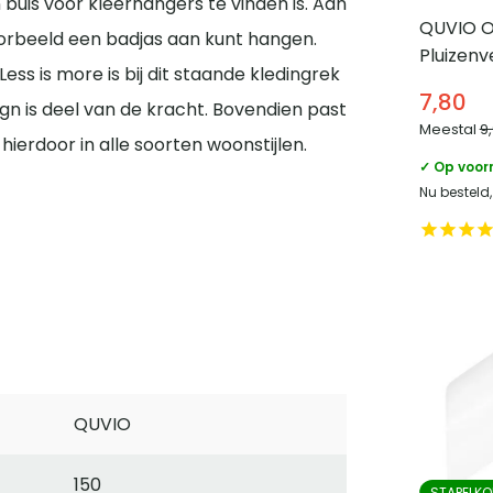
buis voor kleerhangers te vinden is. Aan
QUVIO On
jvoorbeeld een badjas aan kunt hangen.
Pluizenv
ess is more is bij dit staande kledingrek
7,80
gn is deel van de kracht. Bovendien past
Meestal
9
erdoor in alle soorten woonstijlen.
✓ Op voor
Nu besteld
QUVIO
150
STAPELKO