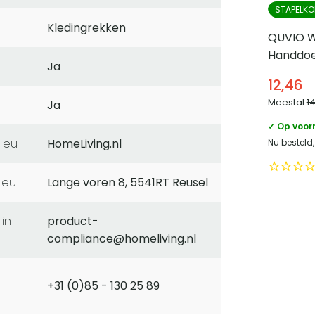
STAPELKO
Kledingrekken
QUVIO W
Handdoe
Ja
Lichtbru
12,46
Meestal
1
Ja
✓ Op voor
 eu
HomeLiving.nl
Nu besteld
 eu
Lange voren 8, 5541RT Reusel
product-
compliance@homeliving.nl
+31 (0)85 - 130 25 89