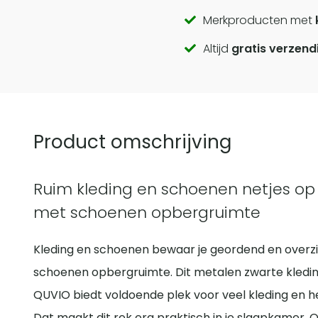
Call
Merkproducten met
Altijd
gratis verzend
to
actions
Product omschrijving
Ruim kleding en schoenen netjes op
met schoenen opbergruimte
Kleding en schoenen bewaar je geordend en overzic
schoenen opbergruimte. Dit metalen zwarte kled
QUVIO biedt voldoende plek voor veel kleding en 
Dat maakt dit rek erg praktisch in je slaapkamer. 