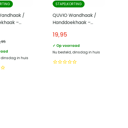
RTING
STAPELKORTING
andhaak /
QUVIO Wandhaak /
khaak –
Handdoekhaak –
in en goud
Donkerbruin en goud
19,95
4,95
✓ Op voorraad
raad
Nu besteld, dinsdag in huis
, dinsdag in huis