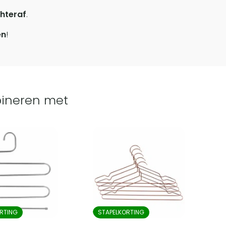
hteraf
.
en
!
ineren met
RTING
STAPELKORTING