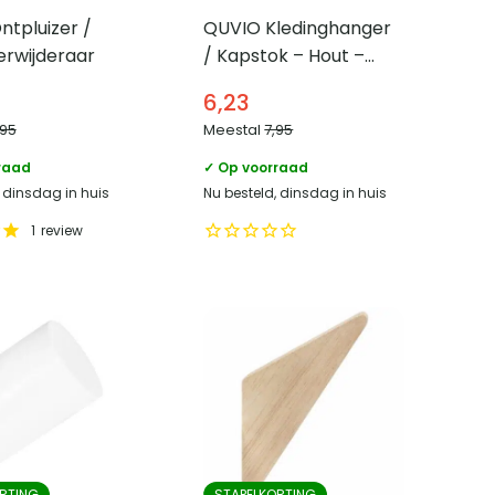
tpluizer /
QUVIO Kledinghanger
erwijderaar
/ Kapstok – Hout –
Zwart
6,23
,95
Meestal
7,95
raad
✓ Op voorraad
, dinsdag in huis
Nu besteld, dinsdag in huis
1
review
RTING
STAPELKORTING