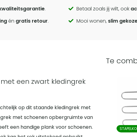
kwaliteitsgarantie
.
Betaal zoals jij wilt, ook
ac
ing
én
gratis retour
.
Mooi wonen,
slim gekoz
Te comb
 met een zwart kledingrek
htelijk op dit staande kledingrek met
ingrek met schoenen opbergruimte van
heeft een handige plank voor schoenen.
STAPELKO
Ook kan het rek uitstekend gebruikt