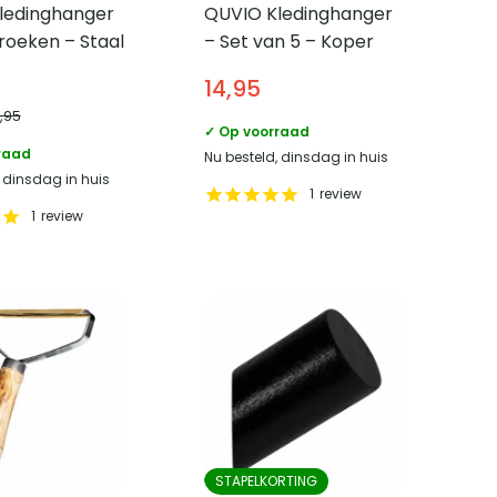
ledinghanger
QUVIO Kledinghanger
roeken – Staal
– Set van 5 – Koper
14,95
2,95
✓ Op voorraad
raad
Nu besteld, dinsdag in huis
, dinsdag in huis
1
review
1
review
STAPELKORTING