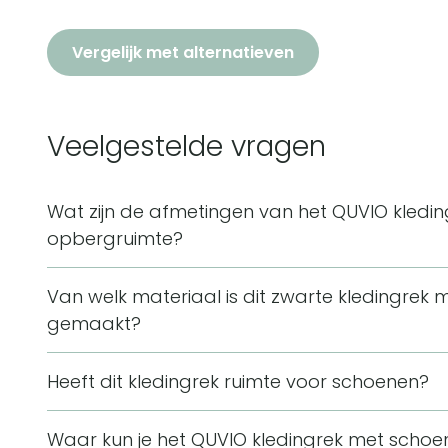
Vergelijk met alternatieven
Veelgestelde vragen
Wat zijn de afmetingen van het QUVIO kledi
opbergruimte?
Het QUVIO kledingrek heeft een afmeting van 34 x 
Van welk materiaal is dit zwarte kledingre
het een brede hangruimte voor kleding en onderin
gemaakt?
Dit kledingrek is gemaakt van metaal en heeft een 
Heeft dit kledingrek ruimte voor schoenen?
ontwerp sluit aan bij een moderne woonstijl.
Ja, dit kledingrek heeft onderin een plank voor sc
Waar kun je het QUVIO kledingrek met scho