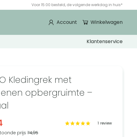
Voor 15:00 besteld, de volgende werkdag in huis*
Account
Winkelwagen
Klantenservice
O Kledingrek met
enen opbergruimte –
al
4
1
review
toonde prijs
74,95