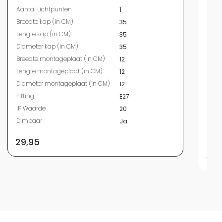
Aantal Lichtpunten
1
Aant
Breedte kap (in CM)
35
Bree
Lengte kap (in CM)
35
Leng
Diameter kap (in CM)
35
Diam
Breedte montageplaat (in CM)
12
Bree
CM)
Lengte montageplaat (in CM)
12
Leng
Diameter montageplaat (in CM)
12
Diam
Fitting
E27
CM)
IP Waarde
20
Fitti
Dimbaar
Ja
IP W
Dim
29,95
44,