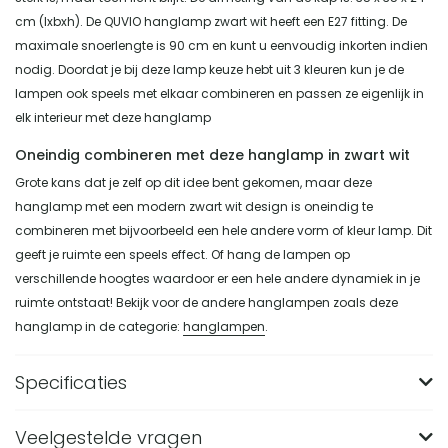
cm (lxbxh). De QUVIO hanglamp zwart wit heeft een E27 fitting. De
maximale snoerlengte is 90 cm en kunt u eenvoudig inkorten indien
nodig. Doordat je bij deze lamp keuze hebt uit 3 kleuren kun je de
lampen ook speels met elkaar combineren en passen ze eigenlijk in
elk interieur met deze hanglamp
Oneindig combineren met deze hanglamp in zwart wit
Grote kans dat je zelf op dit idee bent gekomen, maar deze
hanglamp met een modern zwart wit design is oneindig te
combineren met bijvoorbeeld een hele andere vorm of kleur lamp. Dit
geeft je ruimte een speels effect. Of hang de lampen op
verschillende hoogtes waardoor er een hele andere dynamiek in je
ruimte ontstaat! Bekijk voor de andere hanglampen zoals deze
hanglamp in de categorie:
hanglampen
.
Specificaties
Veelgestelde vragen
Merk
QUVIO