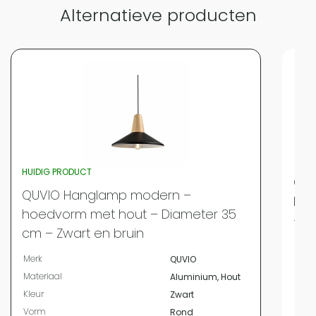
Alternatieve producten
Vergelijk met alternatieven
HUIDIG PRODUCT
QUV
QUVIO Hanglamp modern –
Laa
hoedvorm met hout – Diameter 35
– Z
cm – Zwart en bruin
Merk
Merk
QUVIO
Mate
Materiaal
Aluminium, Hout
Kleur
Zwart
Kleur
Vorm
Rond
Vor