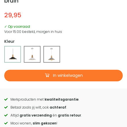
bruin
29,95
✓ Op voorraad
Voor 15:00 besteld, morgen in huis
Kleur
In winkelwagen
Merkproducten met
kwaliteitsgarantie
.
Call
Betaal zoals jij wilt, ook
achteraf
.
to
Altijd
gratis verzending
én
gratis retour
.
actions
Mooi wonen,
slim gekozen
!