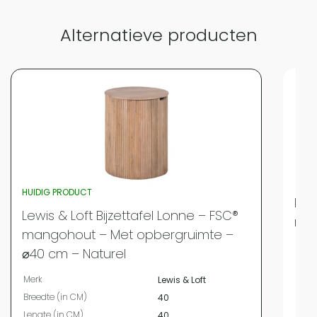
Alternatieve producten
HUIDIG PRODUCT
Lewi
Lewis & Loft Bijzettafel Lonne – FSC®
man
mangohout – Met opbergruimte –
Merk
⌀40 cm – Naturel
Bree
Merk
Lewis & Loft
Leng
Breedte (in CM)
40
Hoog
Lengte (in CM)
40