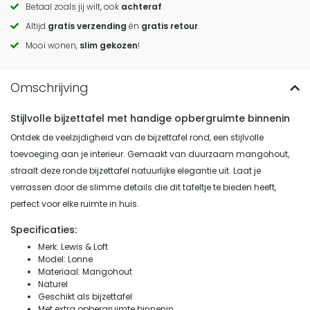
Betaal zoals jij wilt, ook
achteraf
.
to
Altijd
gratis verzending
én
gratis retour
.
actions
Mooi wonen,
slim gekozen
!
Stijlvolle bijzettafel met handige opbergruimte binnenin
Ontdek de veelzijdigheid van de bijzettafel rond, een stijlvolle
toevoeging aan je interieur. Gemaakt van duurzaam mangohout,
straalt deze ronde bijzettafel natuurlijke elegantie uit. Laat je
verrassen door de slimme details die dit tafeltje te bieden heeft,
perfect voor elke ruimte in huis.
Specificaties:
Merk: Lewis & Loft
Model: Lonne
Materiaal: Mangohout
Naturel
Geschikt als bijzettafel
Met extra opbergruimte binnenin