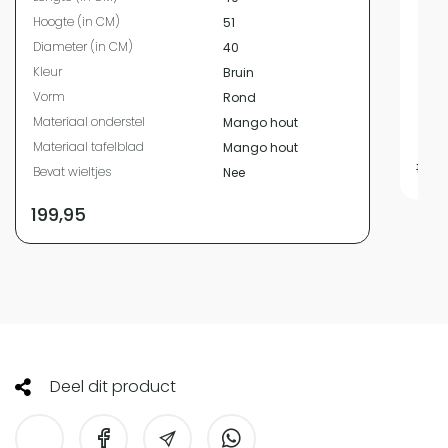
Kleur
Hoogte (in CM)
51
Vor
Diameter (in CM)
40
Mater
Kleur
Bruin
Mater
Vorm
Rond
Bevat
Materiaal onderstel
Mango hout
Diam
Materiaal tafelblad
Mango hout
199,9
Bevat wieltjes
Nee
199,95
Deel dit product