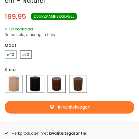
cm – Naturel
199,95
DUURZAAMHEIDSLABEL
✓ Op voorraad
Nu besteld, dinsdag in huis
Maat
⌀40
⌀70
Kleur
In winkelwagen
Merkproducten met
kwaliteitsgarantie
.
Call