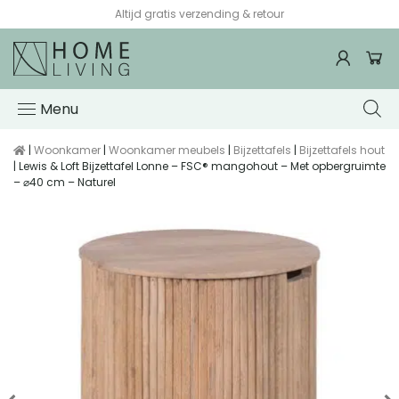
Voor 15:00 besteld, de volgende werkdag in huis*
Menu
|
Woonkamer
|
Woonkamer meubels
|
Bijzettafels
|
Bijzettafels hout
| Lewis & Loft Bijzettafel Lonne – FSC® mangohout – Met opbergruimte
– ⌀40 cm – Naturel