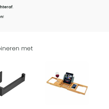
hteraf
.
en
!
ineren met