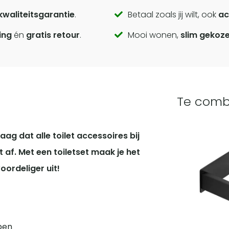
kwaliteitsgarantie
.
Betaal zoals jij wilt, ook
ac
ing
én
gratis retour
.
Mooi wonen,
slim gekoz
Te comb
aag dat alle toilet accessoires bij
t af. Met een toiletset maak je het
oordeliger uit!
open