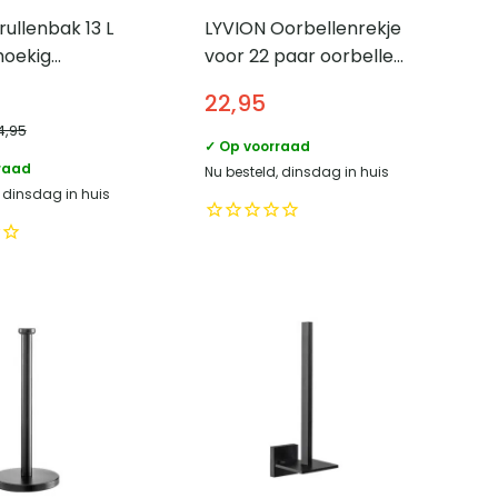
ullenbak 13 L
LYVION Oorbellenrekje
hoekig
voor 22 paar oorbellen
d – Metaal –
– Hout en Metaal
22,95
4,95
✓ Op voorraad
raad
Nu besteld, dinsdag in huis
, dinsdag in huis