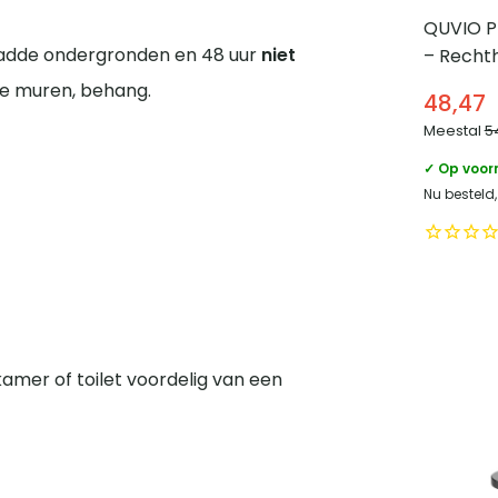
QUVIO Pr
gladde ondergronden en 48 uur
niet
– Recht
afgeron
de muren, behang.
48,47
Beige
Meestal
5
✓ Op voor
Nu besteld
amer of toilet voordelig van een