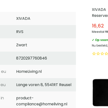
XIVADA
Reserver
XIVADA
– Vrijst
16,62
wc rolle
RVS
Meestal
1
✓ Op voor
Zwart
Nu besteld
8720297760846
 eu
HomeLiving.nl
 eu
Lange voren 8, 5541RT Reusel
product-
compliance@homeliving.nl