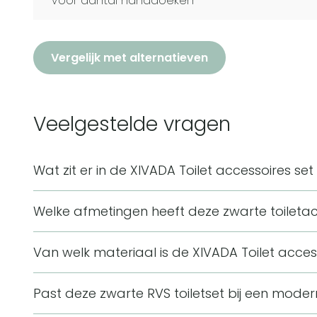
Voor aantal handdoeken
Vergelijk met alternatieven
Veelgestelde vragen
Wat zit er in de XIVADA Toilet accessoires set
De set bestaat uit een toiletborstel met houder, 
Welke afmetingen heeft deze zwarte toileta
handdoekhouders. De toiletborstelhouder en ha
De set heeft een lengte van 30 cm en een breedte
te boren.
Van welk materiaal is de XIVADA Toilet acce
de productspecificaties van de XIVADA Toilet acces
De toiletaccessoireset is gemaakt van RVS in de kleu
Past deze zwarte RVS toiletset bij een mode
vochtbestendig en geschikt voor gebruik in een toi