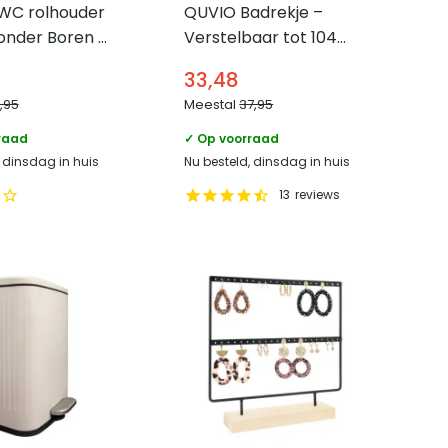
WC rolhouder
QUVIO Badrekje –
onder Boren –
Verstelbaar tot 104
lfklevend –
cm breed – Hout
33,48
9,95
Meestal
37,95
raad
✓ Op voorraad
, dinsdag in huis
Nu besteld, dinsdag in huis
13
reviews