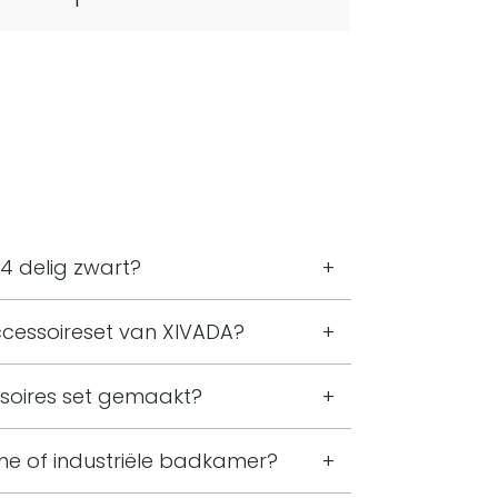
1
 4 delig zwart?
een zelfklevende wc-rolhouder en twee
ccessoireset van XIVADA?
nddoekhouders worden gemonteerd door
 van 9 cm. Deze maatvoering hoort bij
ssoires set gemaakt?
soires set.
r zwart. RVS is roestvrij,
rne of industriële badkamer?
let of badkamer.