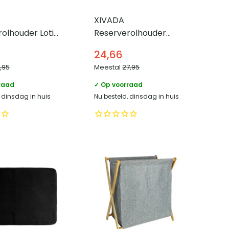
XIVADA
olhouder Lotis
Reserverolhouder
aand – Voor 3
Auro – Voor 2 wc
24,66
n – Zwart
rollen – Hangend –
9,95
Meestal
27,95
Zwart
raad
✓ Op voorraad
, dinsdag in huis
Nu besteld, dinsdag in huis