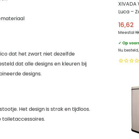
XIVADA 
Luca – Z
emateriaal
Rvs – Ze
16,62
Zwart
Meestal
1
✓ Op voor
Nu besteld
sico dat het zwart niet dezelfde
steld dat alle designs en kleuren bij
bineerde designs.
ootje. Het design is strak en tijdloos.
 toiletaccessoires.