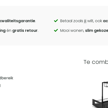
kwaliteitsgarantie
.
Betaal zoals jij wilt, ook
ac
ing
én
gratis retour
.
Mooi wonen,
slim gekoz
Te comb
ndbereik
l