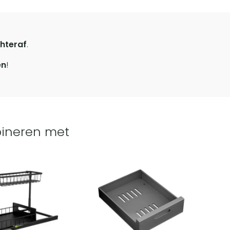
hteraf
.
en
!
ineren met