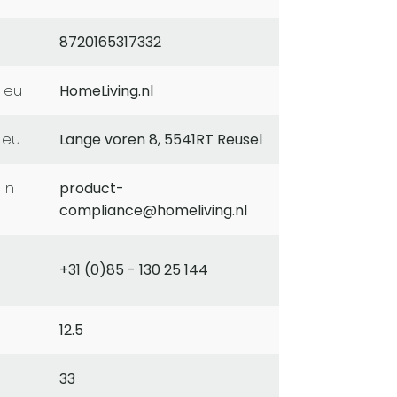
8720165317332
 eu
HomeLiving.nl
 eu
Lange voren 8, 5541RT Reusel
product-
compliance@homeliving.nl
+31 (0)85 - 130 25 144
12.5
33