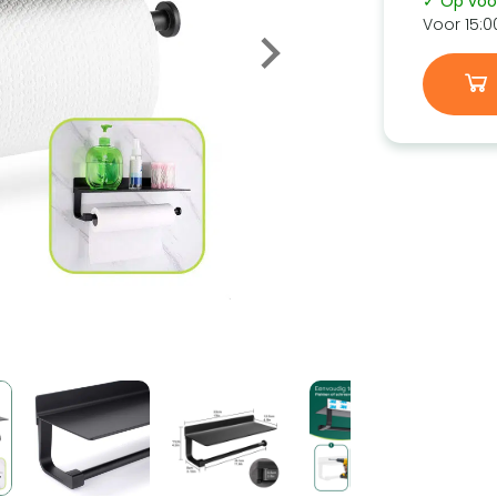
✓ Op voo
Voor 15:0