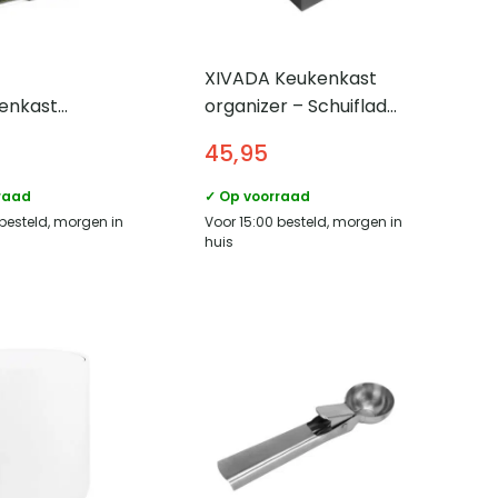
XIVADA Keukenkast
enkast
organizer – Schuiflade
r – Staal –
– Aluminium – 25 cm –
45,95
fbaar – Zwart
Zwart
raad
✓ Op voorraad
 besteld, morgen in
Voor 15:00 besteld, morgen in
huis