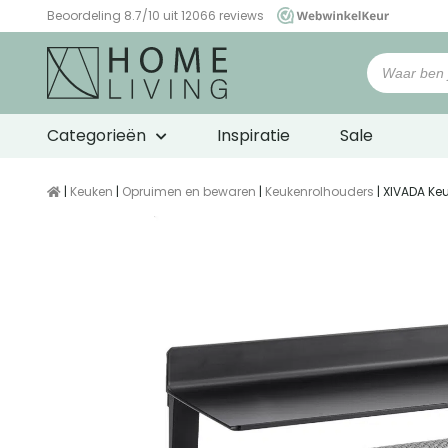
Beoordeling 8.7/10 uit 12066 reviews
WebwinkelKeur
Categorieën
Inspiratie
Sale
|
Keuken
|
Opruimen en bewaren
|
Keukenrolhouders
| XIVADA Ke