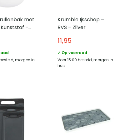
rullenbak met
Krumble Ijsschep –
 Kunststof –
RVS – Zilver
 – 12 L – Wit
11,95
raad
✓ Op voorraad
 besteld, morgen in
Voor 15:00 besteld, morgen in
huis