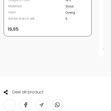
19.5
Mate
Materiaal
Staal
Kleur
Vorm
Overig
Vor
Aantal stuks in set
5
Met 
Type
19,95
Aant
Beve
11,95
Deel dit product