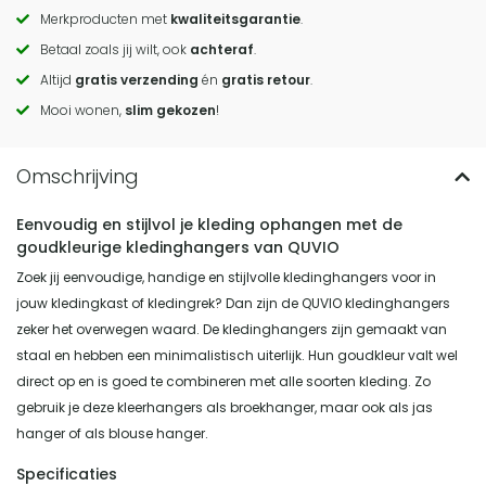
Merkproducten met
kwaliteitsgarantie
.
Call
Betaal zoals jij wilt, ook
achteraf
.
to
Altijd
gratis verzending
én
gratis retour
.
actions
Mooi wonen,
slim gekozen
!
Eenvoudig en stijlvol je kleding ophangen met de
goudkleurige kledinghangers van QUVIO
Zoek jij eenvoudige, handige en stijlvolle kledinghangers voor in
jouw kledingkast of kledingrek? Dan zijn de QUVIO kledinghangers
zeker het overwegen waard. De kledinghangers zijn gemaakt van
staal en hebben een minimalistisch uiterlijk. Hun goudkleur valt wel
direct op en is goed te combineren met alle soorten kleding. Zo
gebruik je deze kleerhangers als broekhanger, maar ook als jas
hanger of als blouse hanger.
Specificaties