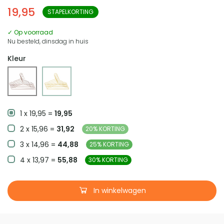
19,95
STAPELKORTING
✓ Op voorraad
Nu besteld, dinsdag in huis
Kleur
1 x 19,95 =
19,95
2 x 15,96 =
31,92
20% KORTING
3 x 14,96 =
44,88
25% KORTING
4 x 13,97 =
55,88
30% KORTING
In winkelwagen