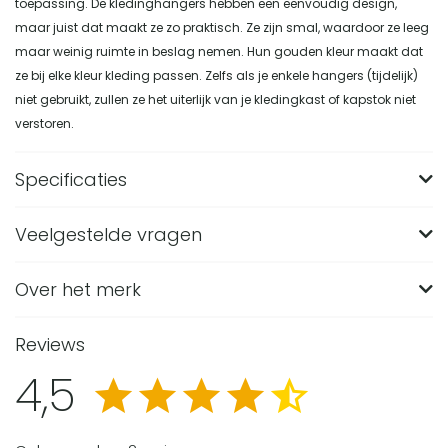
toepassing. De kledinghangers hebben een eenvoudig design,
maar juist dat maakt ze zo praktisch. Ze zijn smal, waardoor ze leeg
maar weinig ruimte in beslag nemen. Hun gouden kleur maakt dat
ze bij elke kleur kleding passen. Zelfs als je enkele hangers (tijdelijk)
niet gebruikt, zullen ze het uiterlijk van je kledingkast of kapstok niet
verstoren.
Specificaties
Veelgestelde vragen
Merk
QUVIO
Breedte (in CM)
40
Over het merk
Wat zijn de afmetingen van de QUVIO
kledinghanger in goudkleurig metaal?
Lengte (in CM)
0.5
Reviews
De QUVIO kledinghanger heeft per stuk een breedte van 40
Hoogte (in CM)
19.5
Van welk materiaal zijn deze goudkleurige QUVIO
4,5
cm en een hoogte van 19,5 cm. De hanger is smal
kledinghangers gemaakt?
Materiaal
Staal
vormgegeven met een lengte of dikte van 0,5 cm
Deze kledinghangers zijn gemaakt van staal en hebben een
Gewicht (in KG)
0.480
Hoeveel kledinghangers zitten er in deze set van
waardoor hij weinig ruimte inneemt wanneer hij leeg hangt.