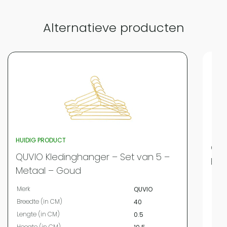
Alternatieve producten
HUIDIG PRODUCT
QUV
QUVIO Kledinghanger – Set van 5 –
Hou
Metaal – Goud
Merk
Merk
QUVIO
Bree
Breedte (in CM)
40
Leng
Lengte (in CM)
0.5
Hoog
Hoogte (in CM)