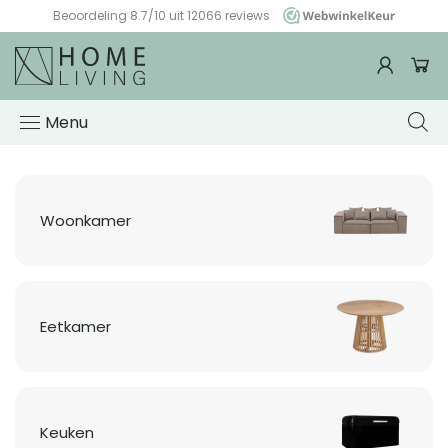
Beoordeling 8.7/10 uit 12066 reviews
WebwinkelKeur
Woonwinkel
HomeLiving
Menu
Woonkamer
Eetkamer
Keuken