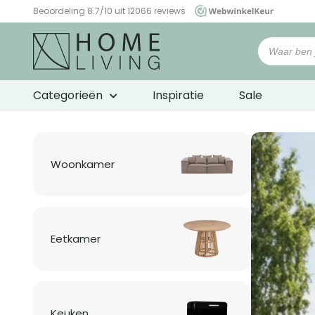
Beoordeling 8.7/10 uit 12066 reviews
WebwinkelKeur
Woonwinkel
HomeLiving
Categorieën
Inspiratie
Sale
Woonkamer
Eetkamer
Keuken