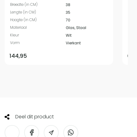
Breedte (in CM)
Bree
38
Lengte (in CM)
Leng
35
Hoogte (in CM)
Hoog
70
Materiaal
Mate
Glas, Staal
Kleur
Kleur
Wit
Vorm
Vor
Vierkant
144,95
649
Deel dit product