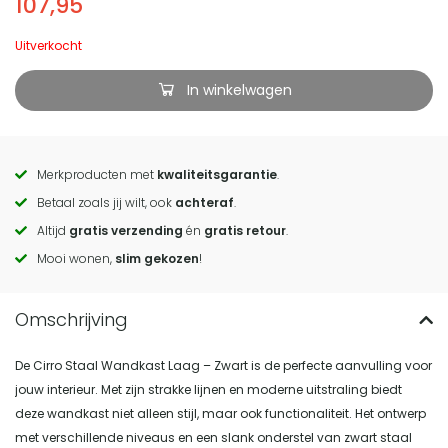
107,95
Uitverkocht
In winkelwagen
Merkproducten met
kwaliteitsgarantie
.
Call
Betaal zoals jij wilt, ook
achteraf
.
to
Altijd
gratis verzending
én
gratis retour
.
actions
Mooi wonen,
slim gekozen
!
De Cirro Staal Wandkast Laag – Zwart is de perfecte aanvulling voor
jouw interieur. Met zijn strakke lijnen en moderne uitstraling biedt
deze wandkast niet alleen stijl, maar ook functionaliteit. Het ontwerp
met verschillende niveaus en een slank onderstel van zwart staal