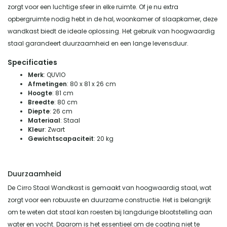
zorgt voor een luchtige sfeer in elke ruimte. Of je nu extra
opbergruimte nodig hebt in de hal, woonkamer of slaapkamer, deze
wandkast biedt de ideale oplossing. Het gebruik van hoogwaardig
staal garandeert duurzaamheid en een lange levensduur.
Specificaties
Merk
: QUVIO
Afmetingen
: 80 x 81 x 26 cm
Hoogte
: 81 cm
Breedte
: 80 cm
Diepte
: 26 cm
Materiaal
: Staal
Kleur
: Zwart
Gewichtscapaciteit
: 20 kg
Duurzaamheid
De Cirro Staal Wandkast is gemaakt van hoogwaardig staal, wat
zorgt voor een robuuste en duurzame constructie. Het is belangrijk
om te weten dat staal kan roesten bij langdurige blootstelling aan
water en vocht. Daarom is het essentieel om de coating niet te