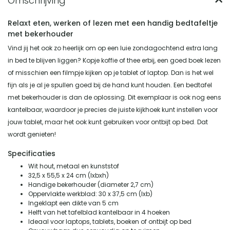
Relaxt eten, werken of lezen met een handig bedtafeltje
met bekerhouder
Vind jij het ook zo heerlijk om op een luie zondagochtend extra lang
in bed te blijven liggen? Kopje koffie of thee erbij, een goed boek lezen
of misschien een filmpje kijken op je tablet of laptop. Dan is het wel
fijn als je al je spullen goed bij de hand kunt houden. Een bedtafel
met bekerhouder is dan de oplossing. Dit exemplaar is ook nog eens
kantelbaar, waardoor je precies de juiste kijkhoek kunt instellen voor
jouw tablet, maar het ook kunt gebruiken voor ontbijt op bed. Dat
wordt genieten!
Specificaties
Wit hout, metaal en kunststof
32,5 x 55,5 x 24 cm (lxbxh)
Handige bekerhouder (diameter 2,7 cm)
Oppervlakte werkblad: 30 x 37,5 cm (lxb)
Ingeklapt een dikte van 5 cm
Helft van het tafelblad kantelbaar in 4 hoeken
Ideaal voor laptops, tablets, boeken of ontbijt op bed