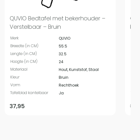
QUVIO Bedtafel met bekerhouder –
QUV
Verstelbaar – Bruin
boe
Merk
Merk
QUVIO
Breedte (in CM)
Bree
55.5
Lengte (in CM)
Leng
32.5
Hoogte (in CM)
Hoog
24
Materiaal
Mate
Hout, Kunststof, Staal
Kleur
Kleur
Bruin
Vorm
Vor
Rechthoek
Tafelblad kantelbaar
Tafe
Ja
37,95
22,9