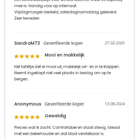
marktdeelnemer in de eu
mee is. Handig voor op internaat.

Vrijdagmorgen besteld, zaterdagnamiddag geleverd.

Zeer tevreden.
Vergelijk met alternatieven
SandraM73
27-02-2025
Mooi en makkelijk
Het tafeltje ziet er mooi uit, makkelijk uit- en in te klappen. 
Neemt ingeklapt niet veel plaats in beslag om op te 
bergen.
Anonymous
13-08-2024
Geweldig
Precies wat ik zocht. Comfortabel en staat stevig. Ideaal 
met een bekerhouder en dat blad verstelbaar is.