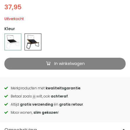
37,95
Uitverkocht
Kleur
In winkelwagen
Merkproducten met
kwaliteitsgarantie
.
Call
Betaal zoals jij wilt, ook
achteraf
.
to
Altijd
gratis verzending
én
gratis retour
.
actions
Mooi wonen,
slim gekozen
!