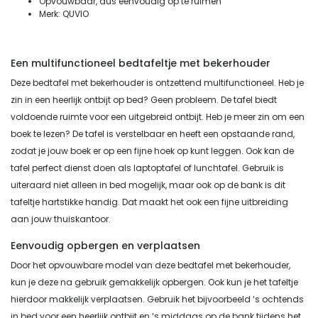
Opvouwbaar, dus eenvoudig op te ruimen
Merk: QUVIO
Een multifunctioneel bedtafeltje met bekerhouder
Deze bedtafel met bekerhouder is ontzettend multifunctioneel. Heb je
zin in een heerlijk ontbijt op bed? Geen probleem. De tafel biedt
voldoende ruimte voor een uitgebreid ontbijt. Heb je meer zin om een
boek te lezen? De tafel is verstelbaar en heeft een opstaande rand,
zodat je jouw boek er op een fijne hoek op kunt leggen. Ook kan de
tafel perfect dienst doen als laptoptafel of lunchtafel. Gebruik is
uiteraard niet alleen in bed mogelijk, maar ook op de bank is dit
tafeltje hartstikke handig. Dat maakt het ook een fijne uitbreiding
aan jouw thuiskantoor.
Eenvoudig opbergen en verplaatsen
Door het opvouwbare model van deze bedtafel met bekerhouder,
kun je deze na gebruik gemakkelijk opbergen. Ook kun je het tafeltje
hierdoor makkelijk verplaatsen. Gebruik het bijvoorbeeld ‘s ochtends
in bed voor een heerlijk ontbijt en ‘s middags op de bank tijdens het