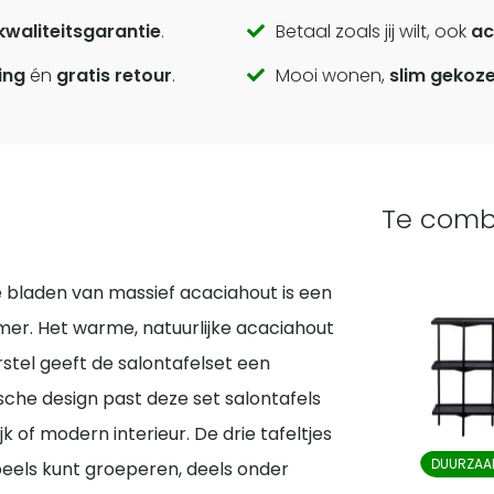
kwaliteitsgarantie
.
Betaal zoals jij wilt, ook
ac
ing
én
gratis retour
.
Mooi wonen,
slim gekoz
Te comb
 bladen van massief acaciahout is een
mer. Het warme, natuurlijke acaciahout
stel geeft de salontafelset een
tische design past deze set salontafels
jk of modern interieur. De drie tafeltjes
DUURZAA
peels kunt groeperen, deels onder