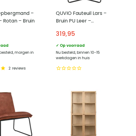
Opbergmand –
QUVIO Fauteuil Lars –
 Rotan – Bruin
Bruin PU Leer –
Moderne Vintage
319,95
Lounge – Inclusief
Voetenbank
raad
✓ Op voorraad
 besteld, morgen in
Nu besteld, binnen 10-15
werkdagen in huis
2
reviews