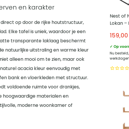
erven en karakter
Nest of 
direct op door de rijke houtstructuur,
Lokan – 
Roest ve
d. Elke tafel is uniek, waardoor je een
159,00
 matte transparante laklaag beschermt
✓ Op voor
de natuurlijke uitstraling en warme kleur
Nu besteld
werkdagen 
 niet alleen mooi om te zien, maar ook
 naturel acacia kleur eenvoudig met
fen bank en vloerkleden met structuur.
edt voldoende ruimte voor drankjes,
 de hoogwaardige materialen en
stijlvolle, moderne woonkamer of