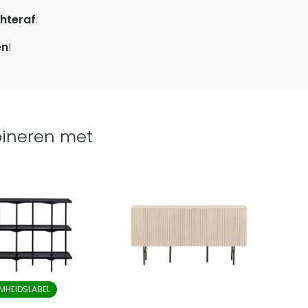
hteraf
.
en
!
ineren met
MHEIDSLABEL