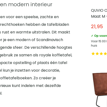
en modern interieur
QUVIO 
Maat M –
en voor een speelse, zachte en
akke rechthoeken hebben de tafelbladen
21,95
s rust en warmte uitstralen. Dit maakt
✓ Op voor
er je een modern of Scandinavisch
Voor 15:00
huis
digende sfeer. De verschillende hoogtes
gebruik ze samen als royale koffietafel,
pacte opstelling of plaats één tafel
l kun je inzetten voor decoratie,
offietafelboeken. Zo creëer je
pnieuw kunt indelen met dezelfde
l.