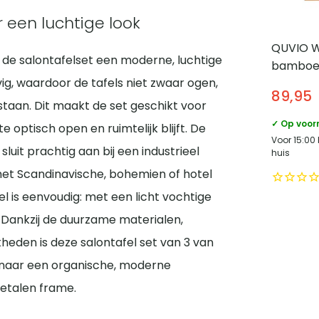
 een luchtige look
QUVIO 
 de salontafelset een moderne, luchtige
bamboe-
vig, waardoor de tafels niet zwaar ogen,
50×102 
89,95
staan. Dit maakt de set geschikt voor
✓ Op voor
optisch open en ruimtelijk blijft. De
Voor 15:00
it prachtig aan bij een industrieel
huis
met Scandinavische, bohemien of hotel
l is eenvoudig: met een licht vochtige
. Dankzij de duurzame materialen,
kheden is deze salontafel set van 3 van
t naar een organische, moderne
etalen frame.