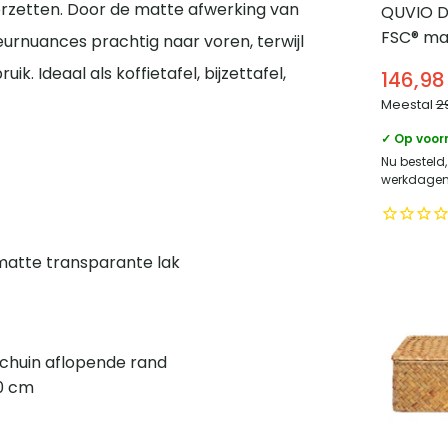
neerzetten. Door de matte afwerking van
QUVIO Dr
FSC® ma
urnuances prachtig naar voren, terwijl
cm – Zw
ik. Ideaal als koffietafel, bijzettafel,
146,98
Meestal
2
✓ Op voor
Nu besteld,
werkdagen 
matte transparante lak
schuin aflopende rand
50 cm