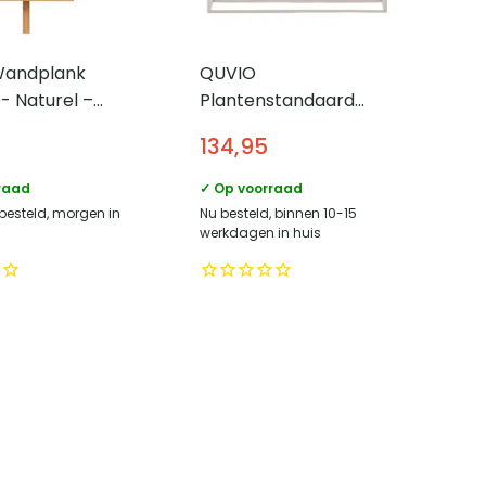
Wandplank
QUVIO
 Naturel –
Plantenstandaard
cm – 3 planken
Colton – Industrieel
134,95
Design – Beige Staal
raad
✓ Op voorraad
 besteld, morgen in
Nu besteld, binnen 10-15
werkdagen in huis