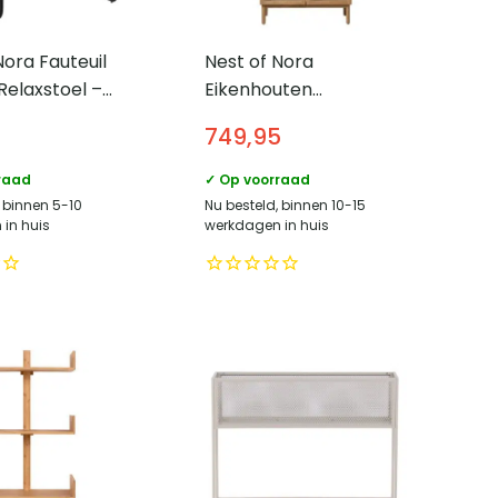
Nora Fauteuil
Nest of Nora
Relaxstoel –
Eikenhouten
lvet
vitrinekast Mona –
749,95
met glazen deuren –
190x90x40 cm – Eiken
raad
✓ Op voorraad
, binnen 5-10
Nu besteld, binnen 10-15
in huis
werkdagen in huis