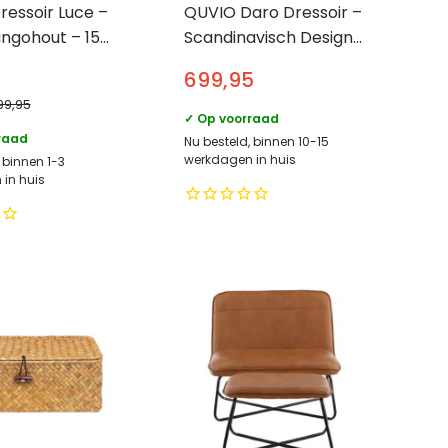
essoir Luce –
QUVIO Daro Dressoir –
ngohout – 150
Scandinavisch Design
art
– Whitewash Veneer –
699,95
Zwarte Poten
99,95
✓ Op voorraad
raad
Nu besteld, binnen 10-15
werkdagen in huis
 binnen 1-3
in huis