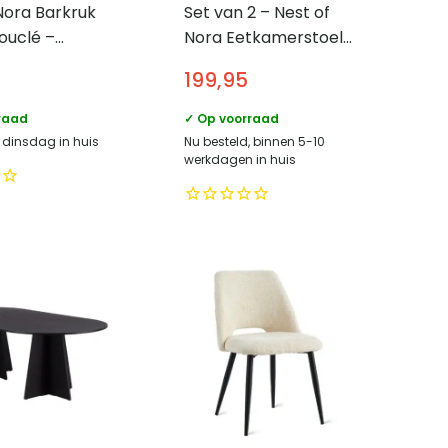
Nora Barkruk
Set van 2 – Nest of
ouclé –
Nora Eetkamerstoel
oten – Bruin
bouclé – Zwarte poten
199,95
– Beige
raad
✓ Op voorraad
, dinsdag in huis
Nu besteld, binnen 5-10
werkdagen in huis