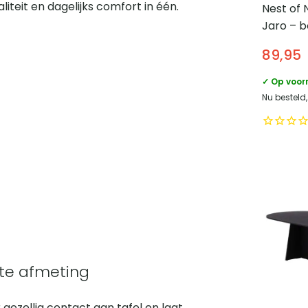
liteit en dagelijks comfort in één.
Nest of 
Jaro – b
Zwarte p
89,95
✓ Op voor
Nu besteld
te afmeting
gezellig contact aan tafel en laat