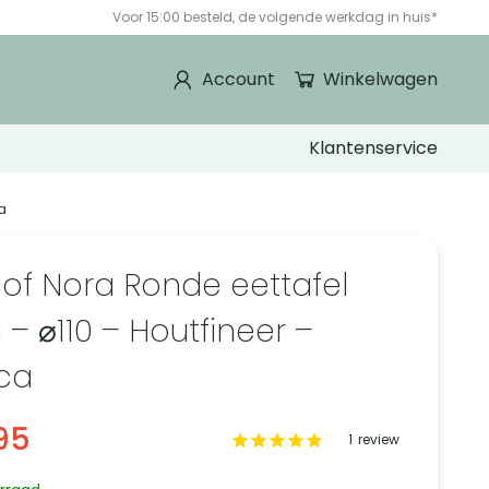
Voor 15:00 besteld, de volgende werkdag in huis*
Account
Winkelwagen
Klantenservice
a
 of Nora Ronde eettafel
 – ⌀110 – Houtfineer –
ca
95
1
review