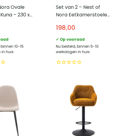
Nora Ovale
Set van 2 – Nest of
 Kuna – 230 x
Nora Eetkamerstoelen
utfineer –
Lise – Stof – Beige
5
198,00
raad
✓ Op voorraad
 binnen 10-15
Nu besteld, binnen 5-10
in huis
werkdagen in huis