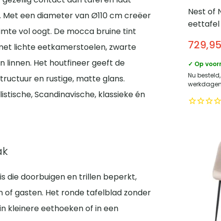
Nest of 
en. Met een diameter van Ø110 cm creëer
eettafel
imte vol oogt. De mocca bruine tint
115 – Ho
729,9
et lichte eetkamerstoelen, zwarte
Zwart
en linnen. Het houtfineer geeft de
✓ Op voor
Nu besteld,
tructuur en rustige, matte glans.
werkdagen 
istische, Scandinavische, klassieke én
ak
s die doorbuigen en trillen beperkt,
n of gasten. Het ronde tafelblad zonder
in kleinere eethoeken of in een