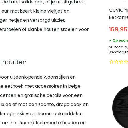
e tafel solide aan, of je nu uitgebreid
QUVIO Y
kleur maskeert kleine vlekjes en
Eetkame
er netjes en verzorgd uitziet.
– Zwart 
169,95
rstoelen of slanke houten stoelen voor
Scandin
✓ Op voor
Nu besteld,
werkdagen 
derhouden
voor uiteenlopende woonstijlen en
e eethoek met accessoires in beige,
ccenten en grafische details voor een
 blad af met een zachte, droge doek en
nder agressieve schoonmaakmiddelen.
r om het fineerblad mooi te houden en