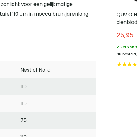
t zonlicht voor een gelijkmatige
ttafel 110 cm in mocca bruin jarenlang
QUVIO H
dienblad
Diameter 3
25,95
Zwart
✓ Op voor
Nu besteld
Nest of Nora
110
110
75