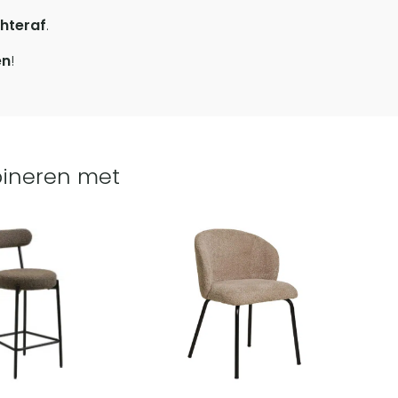
hteraf
.
en
!
ineren met