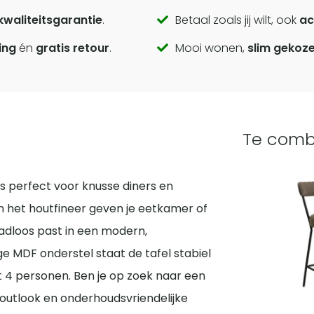
kwaliteitsgarantie
.
Betaal zoals jij wilt, ook
ac
ing
én
gratis retour
.
Mooi wonen,
slim gekoz
Te comb
s perfect voor knusse diners en
het houtfineer geven je eetkamer of
aadloos past in een modern,
ige MDF onderstel staat de tafel stabiel
t 4 personen. Ben je op zoek naar een
 houtlook en onderhoudsvriendelijke