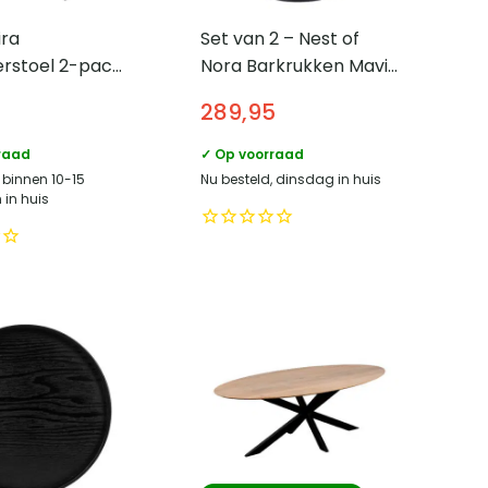
ira
Set van 2 – Nest of
rstoel 2-pack
Nora Barkrukken Mavi
Beige –
– Verstelbaar en met
289,95
avisch Design
armleuning –
Draaibaar onderstel –
raad
✓ Op voorraad
Roest
 binnen 10-15
Nu besteld, dinsdag in huis
in huis