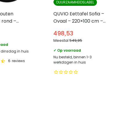
DUURZAAMHEIDSLABEL
outen
QUVIO Eettafel Sofia –
 rond –
Ovaal – 220×100 cm –
6 cm –
Stalen kruispoot –
498,53
FSC®-gecertificeerd
Meestal
549,95
mangohout – Naturel
raad
✓ Op voorraad
, dinsdag in huis
Nu besteld, binnen 1-3
6
reviews
werkdagen in huis