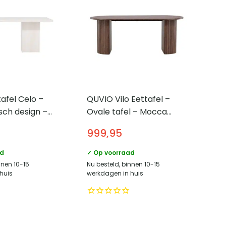
afel Celo –
QUVIO Vilo Eettafel –
sch design –
Ovale tafel – Mocca
×90 cm – MDF
kleur – Stalen poten –
999,95
90×200 cm
ad
✓ Op voorraad
nnen 10-15
Nu besteld, binnen 10-15
huis
werkdagen in huis