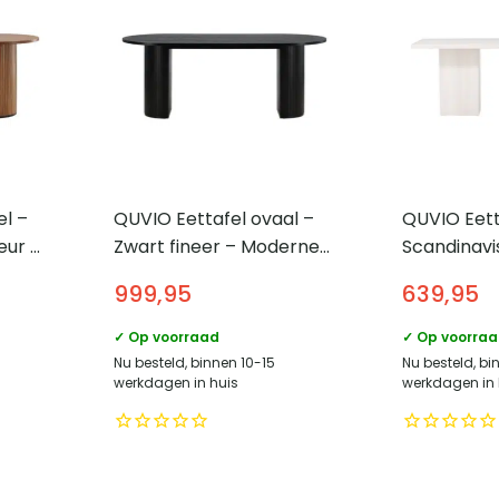
el –
QUVIO Eettafel ovaal –
QUVIO Eett
eur –
Zwart fineer – Moderne
Scandinavi
stijl – 75x200x90 cm
Wit – 200
999,95
639,95
✓ Op voorraad
✓ Op voorra
Nu besteld, binnen 10-15
Nu besteld, bi
werkdagen in huis
werkdagen in 