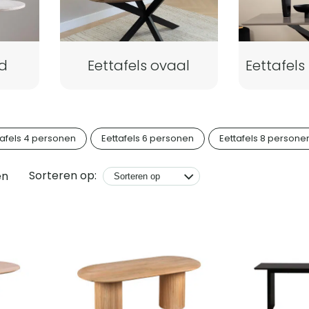
nd
Eettafels ovaal
Eettafels
tafels 4 personen
Eettafels 6 personen
Eettafels 8 persone
Sorteren op:
en