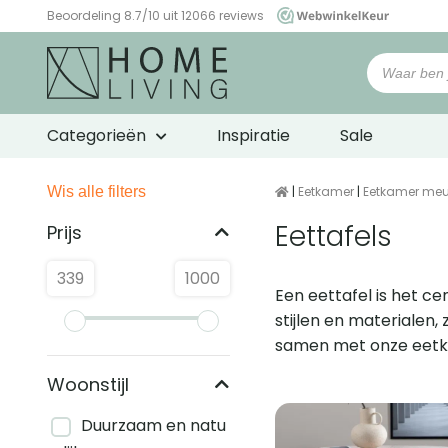
Beoordeling 8.7/10 uit 12066 reviews
WebwinkelKeur
Categorieën
Inspiratie
Sale
Wis alle filters
|
Eetkamer
|
Eetkamer meu
Eettafels
Prijs
339
1000
Een eettafel is het c
stijlen en materialen,
samen met onze eetk
Woonstijl
Gerelateerd
Duurzaam en natu