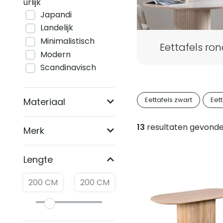
pagina's
urlijk
Japandi
en
Landelijk
categorieën
Minimalistisch
Eettafels ro
Modern
Scandinavisch
Eettafels zwart
Eet
Materiaal
13
resultaten gevond
Merk
Producten
Lengte
200
CM
200
CM