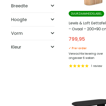
Breedte
DUURZAAMHEIDSLABEL
Hoogte
Lewis & Loft Eettafe
– Ovaal – 200×90 c
Vorm
FSC®-gecertificeer
799,95
mangohout – Natur
Kleur
✓ Pre-order
Verwachte levering over
ongeveer 6 weken
1
review