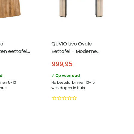
ra
QUVIO Livo Ovale
en eettafel
Eettafel – Moderne
al 200 cm –
Elegantie – White Wash
999,95
Fineer
ad
✓ Op voorraad
nnen 5-10
Nu besteld, binnen 10-15
huis
werkdagen in huis