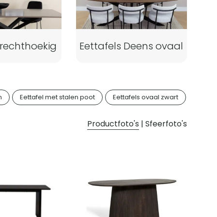
 rechthoekig
Eettafels Deens ovaal
n
Eettafel met stalen poot
Eettafels ovaal zwart
Eettaf
Productfoto's
|
Sfeerfoto's