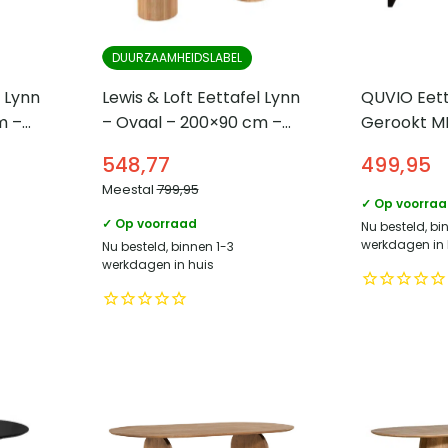
DUURZAAMHEIDSLABEL
l Lynn
Lewis & Loft Eettafel Lynn
QUVIO Eett
m –
– Ovaal – 200×90 cm –
Gerookt MD
d
FSC®-gecertificeerd
Elegantie –
548,77
499,95
el
mangohout – Naturel
Scandinavi
Meestal
799,95
✓ Op voorra
✓ Op voorraad
Nu besteld, bi
werkdagen in 
Nu besteld, binnen 1-3
werkdagen in huis