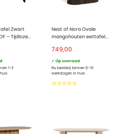
afel Zwart
Nest of Nora Ovale
F – Tijdloze
mangohouten eettafel
Nala – 200 cm –
749,00
sch Design
Donkerbruin
ad
✓ Op voorraad
nnen 1-3
Nu besteld, binnen 5-10
huis
werkdagen in huis