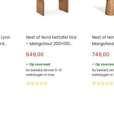
l Lynn
Nest of Nora Eettafel Eira
Nest of No
rd
– Mangohout 200×100
Mangohout
 –
cm – Ovaal – Naturel
Nala – ova
649,00
749,00
Lichtbruin
✓ Op voorraad
✓ Op voorra
Nu besteld, binnen 5-10
Nu besteld, bi
werkdagen in huis
werkdagen in 