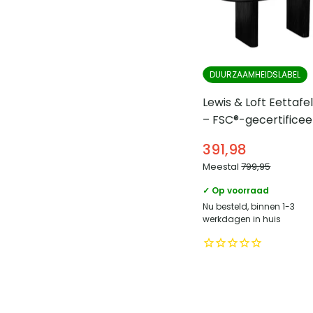
DUURZAAMHEIDSLABEL
Lewis & Loft Eettafe
– FSC®-gecertificee
mangohout – Ovaal
391,98
200×90 cm – Zwart
Meestal
799,95
✓ Op voorraad
Nu besteld, binnen 1-3
werkdagen in huis