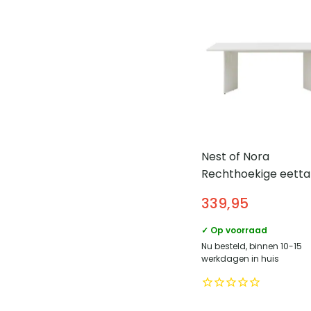
Nest of Nora
Rechthoekige eetta
Lona – MDF 200×90
339,95
Ribbelpoten – Grei
✓ Op voorraad
Nu besteld, binnen 10-15
werkdagen in huis