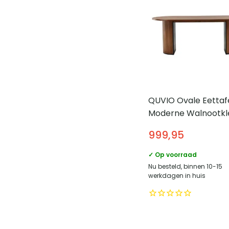
QUVIO Ovale Eettaf
Moderne Walnootkl
Duurzaam MDF en
999,95
Walnootfineer
✓ Op voorraad
Nu besteld, binnen 10-15
werkdagen in huis